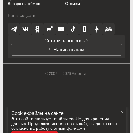
Возврат и обмен
Отзывы
Rolls-Royce
Rolls-Royce
Rolls-Royce
Наши соцсети
Saab
Saab
Saab
Saturn
Saturn
Saturn
Остались вопросы?
Seat
Seat
Seat
Написать нам
Skoda
Skoda
Skoda
Smart
Smart
Smart
© 2007 — 2026 Автотаун
SsangYong
SsangYong
SsangYong
Subaru
Subaru
Subaru
Suzuki
Suzuki
Suzuki
Cookie-файлы на сайте
Toyota
Toyota
Toyota
Этот сайт использует файлы cookie для хранения
данных. Продолжая использовать сайт, вы даете свое
согласие на работу с этими файлами
Vauxhall
Vauxhall
Vauxhall