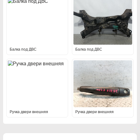
DS Automobiles
DS Automobiles
Fiat
Fiat
Fiat Professional
Fiat Professional
Ford
Ford
Балка под ДВС
Балка под ДВС
GMC
GMC
Holden
Holden
Honda
Honda
Hummer
Hummer
Hyundai
Hyundai
Ручка двери внешняя
Ручка двери внешняя
Infiniti
Infiniti
Isuzu
Isuzu