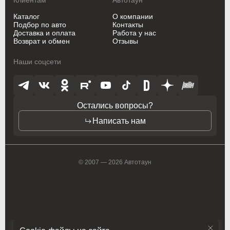
Клиентам
Автотаун
Oldsmobile
Oldsmobile
Каталог
О компании
Подбор по авто
Контакты
Opel
Opel
Доставка и оплата
Работа у нас
Возврат и обмен
Отзывы
Opel (PSA)
Opel (PSA)
Наши соцсети
Peugeot
Peugeot
Peugeot PSA
Peugeot PSA
Остались вопросы?
Pontiac
Pontiac
Написать нам
Porsche
Porsche
Ram
Ram
© 2007 — 2026 Автотаун
Ravon
Ravon
Renault
Renault
Rolls-Royce
Rolls-Royce