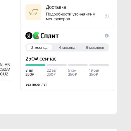
Доставка
Подробности уточняйте у
менеджеров
S/LAN
CS2A/
/CU2
A