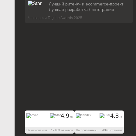
Лучший ритейл- и ecommerce-проект
Лучшая разработка / интеграция
*по версии Tagline Awards 2025
4.9
4.8
/5
/5
На основании
17183 отзывов
На основании
4343 отзывов