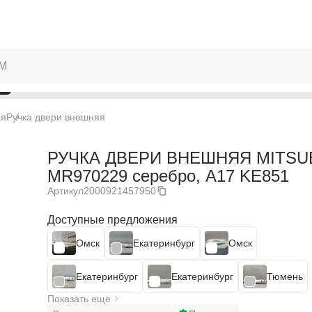
ая
Ручка двери внешняя
РУЧКА ДВЕРИ ВНЕШНЯЯ MITSU
MR970229 серебро, A17 KE851
Артикул
2000921457950
Доступные предложения
Омск
Екатеринбург
Омск
Екатеринбург
Екатеринбург
Тюмень
Показать еще