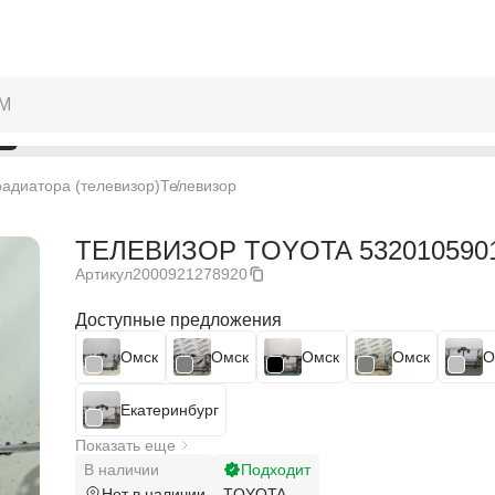
адиатора (телевизор)
Телевизор
ТЕЛЕВИЗОР TOYOTA 5320105901 
Артикул
2000921278920
Доступные предложения
Омск
Омск
Омск
Омск
О
Екатеринбург
Показать еще
В наличии
Подходит
Нет в наличии
TOYOTA