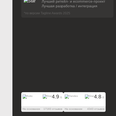
Лучший ритейл- и ecommerce-проект
Лучшая разработка / интеграция
*по версии Tagline Awards 2025
4.9
4.8
/5
/5
На основании
17183 отзывов
На основании
4343 отзывов