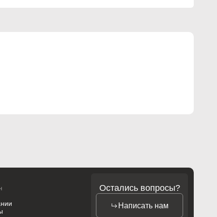
Остались вопросы?
н
ании
Написать нам
ы