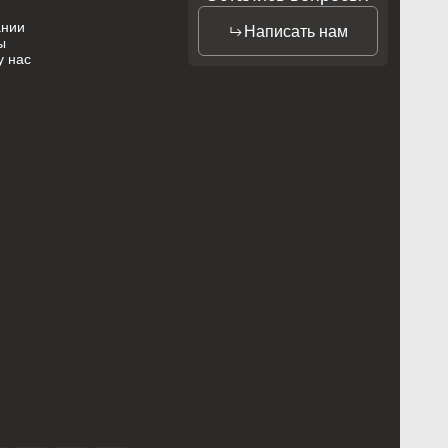
ании
Написать нам
ы
у нас