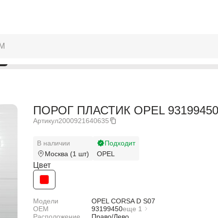
ПОРОГ ПЛАСТИК OPEL 93199450
Артикул
2000921640635
В наличии
Подходит
Москва (1 шт)
OPEL
Цвет
Модели
OPEL CORSA D S07
OEM
93199450
еще 1
Расположение
93199452
Право/Лево