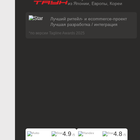
из Японии, Европы, Кореи
Лучший ритейл- и ecommerce-проект
Лучшая разработка / интеграция
*по версии Tagline Awards 2025
4.9
4.8
/5
/5