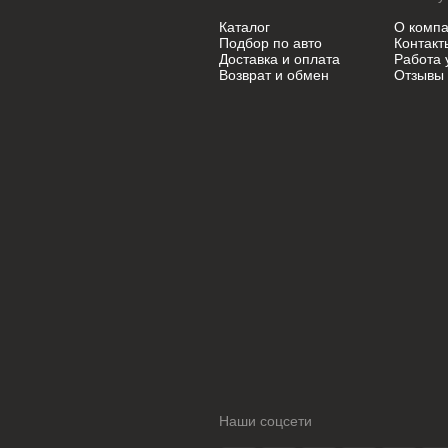
Mini
Mini
Каталог
О комп
Подбор по авто
Контакт
Mitsubishi
Mitsubishi
Доставка и оплата
Работа 
Возврат и обмен
Отзывы
Nissan
Nissan
Oldsmobile
Oldsmobile
Opel
Opel
Opel (PSA)
Opel (PSA)
Peugeot
Peugeot
Peugeot PSA
Peugeot PSA
Pontiac
Pontiac
Porsche
Porsche
Ram
Ram
Наши соцсети