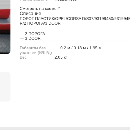
Смотреть на схеме
Описание
ABARTH
ABARTH
ПОРОГ ПЛАСТИК/OPEL/CORSA D/S07/93199450/9319945
R/2 ПОРОГА/3 DOOR
Alfa Romeo
Alfa Romeo
— 2 ПОРОГА
Audi
Audi
— 3 DOOR
Габариты без
0.2 м / 0.18 м / 1.95 м
BMW
BMW
упаковки (В/Ш/Д)
Вес
2.05 кг
BMW Motorrad
BMW Motorrad
Buick
Buick
Cadillac
Cadillac
Chevrolet
Chevrolet
Chrysler
Chrysler
Citroen
Citroen
Citroen PSA
Citroen PSA