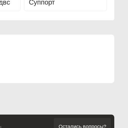
двс
Суппорт
Остались вопросы?
н