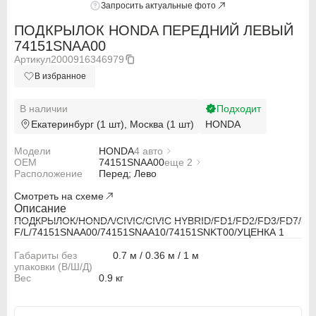
Запросить актуальные фото
ПОДКРЫЛОК HONDA ПЕРЕДНИЙ ЛЕВЫЙ
74151SNAA00
Артикул
2000916346979
В избранное
В наличии
Подходит
Екатеринбург (1 шт), Москва (1 шт)
HONDA
Модели
HONDA
4 авто
OEM
HONDA CIVIC FD1
74151SNAA00
еще 2
Расположение
HONDA CIVIC FD2
74151SNAA10
Перед; Лево
HONDA CIVIC FD7
74151SNKT00
Смотреть на схеме
HONDA CIVIC HYBRID FD3
Описание
ПОДКРЫЛОК/HONDA/CIVIC/CIVIC HYBRID/FD1/FD2/FD3/FD7/
F/L/74151SNAA00/74151SNAA10/74151SNKT00/УЦЕНКА 1
Габариты без
0.7 м / 0.36 м / 1 м
упаковки (В/Ш/Д)
ABARTH
ABARTH
Вес
0.9 кг
Alfa Romeo
Alfa Romeo