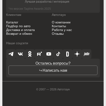
Лучшая разработка / интеграция
Oldsmobile
Oldsmobile
*по версии Tagline Awards 2025
Клиентам
Автотаун
Opel
Opel
Каталог
О компании
Opel (PSA)
Opel (PSA)
Подбор по авто
Контакты
Доставка и оплата
Работа у нас
Возврат и обмен
Отзывы
Peugeot
Peugeot
Наши соцсети
Peugeot PSA
Peugeot PSA
Pontiac
Pontiac
Porsche
Porsche
Остались вопросы?
Написать нам
Ram
Ram
Ravon
Ravon
© 2007 — 2026 Автотаун
Renault
Renault
Rolls-Royce
Rolls-Royce