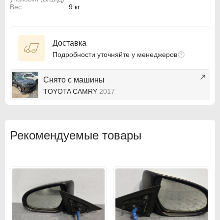
Вес
9 кг
BMW
BMW
BMW Motorrad
BMW Motorrad
Доставка
Buick
Buick
Подробности уточняйте у менеджеров
Cadillac
Cadillac
Снято с машины
Chevrolet
Chevrolet
TOYOTA CAMRY
2017
Chrysler
Chrysler
Citroen
Citroen
Рекомендуемые товары
Citroen PSA
Citroen PSA
Dacia
Dacia
Daewoo
Daewoo
Dodge
Dodge