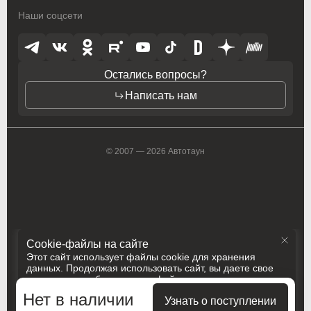
Наши соцсети
Opel
Opel
Opel (PSA)
Opel (PSA)
Остались вопросы?
Peugeot
Peugeot
Написать нам
Peugeot PSA
Peugeot PSA
Pontiac
Pontiac
© 2007 — 2026 Автотаун
Porsche
Porsche
Ram
Ram
Ravon
Ravon
Cookie-файлы на сайте
Renault
Renault
Этот сайт использует файлы cookie для хранения
данных. Продолжая использовать сайт, вы даете свое
Rolls-Royce
Rolls-Royce
согласие на работу с этими файлами
Политика конфиденциальности
Нет в наличии
Saab
Saab
Принять и закрыть
Узнать о поступлении
Разработка
Сделано в