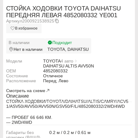
СТОЙКА ХОДОВКИ TOYOTA DAIHATSU
ПЕРЕДНЯЯ ЛЕВАЯ 4852080332 YE001
Артикул
2000921538925
В избранное
В наличии
Подходит
Нет в наличии
TOYOTA, DAIHATSU
Модели
TOYOTA
4 авто
TOYOTA CAMRY ACV51
DAIHATSU ALTIS AVV50N
OEM
TOYOTA CAMRY ASV50
4852080332
Состояние
TOYOTA CAMRY AVV50
Отличное
Расположение
TOYOTA CAMRY GSV50
Перед; Лево
Смотреть на схеме
Описание
СТОЙКА ХОДОВКИ/TOYOTA/DAIHATSU/ALTIS/CAMRY/ACV5
1/ASV50/AVV50/AVV50N/GSV50/F/L/4852080332/2WD/4WD
ABARTH
ABARTH
— ПРОБЕГ 66 646 КМ.
Alfa Romeo
Alfa Romeo
— 2WD/4WD
Габариты без
0.2 м / 0.2 м / 0.61 м
Audi
Audi
упаковки (В/Ш/Д)