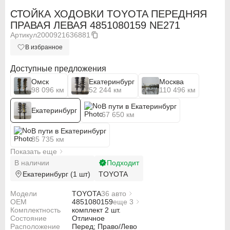
СТОЙКА ХОДОВКИ TOYOTA ПЕРЕДНЯЯ
ПРАВАЯ ЛЕВАЯ 4851080159 NE271
Артикул
2000921636881
В избранное
Доступные предложения
Омск
Екатеринбург
Москва
98 096 км
52 244 км
110 496 км
В пути в Екатеринбург
Екатеринбург
67 650 км
В пути в Екатеринбург
85 735 км
Показать еще
В наличии
Подходит
Екатеринбург (1 шт)
TOYOTA
Модели
TOYOTA
36 авто
OEM
TOYOTA BB NCP30
4851080159
еще 3
ABARTH
ABARTH
Комплектность
TOYOTA BB NCP34
4851059198
комплект 2 шт.
Состояние
TOYOTA BB NCP35
4851059259
Отличное
Alfa Romeo
Alfa Romeo
Расположение
TOYOTA ECHO NCP11
4851059675
Перед; Право/Лево