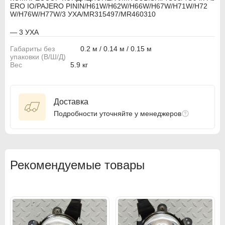
MITSUBISHI PAJERO PININ H77W
ERO IO/PAJERO PININ/H61W/H62W/H66W/H67W/H71W/H72
W/H76W/H77W/3 УХА/MR315497/MR460310
BMW
BMW
— 3 УХА
BMW Motorrad
BMW Motorrad
Габариты без
0.2 м / 0.14 м / 0.15 м
упаковки (В/Ш/Д)
Buick
Buick
Вес
5.9 кг
Cadillac
Cadillac
Chevrolet
Chevrolet
Доставка
Подробности уточняйте у менеджеров
Chrysler
Chrysler
Citroen
Citroen
Citroen PSA
Citroen PSA
Рекомендуемые товары
Dacia
Dacia
Daewoo
Daewoo
Dodge
Dodge