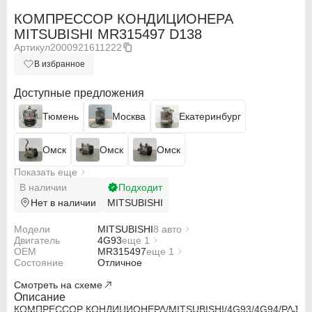
КОМПРЕССОР КОНДИЦИОНЕРА
MITSUBISHI MR315497 D138
Артикул
2000921611222
В избранное
Доступные предложения
Тюмень
Москва
Екатеринбург
Омск
Омск
Омск
Показать еще
В наличии
Подходит
Нет в наличии
MITSUBISHI
Модели
MITSUBISHI
8 авто
Двигатель
MITSUBISHI PAJERO IO H61W
4G93
еще 1
OEM
MITSUBISHI PAJERO IO H62W
4G94
MR315497
еще 1
ABARTH
ABARTH
Состояние
MITSUBISHI PAJERO IO H71W
MR460310
Отличное
MITSUBISHI PAJERO IO H72W
Alfa Romeo
Alfa Romeo
Смотреть на схеме
MITSUBISHI PAJERO PININ H66W
MITSUBISHI PAJERO PININ H67W
Описание
MITSUBISHI PAJERO PININ H76W
Audi
Audi
КОМПРЕССОР КОНДИЦИОНЕРА/MITSUBISHI/4G93/4G94/PAJ