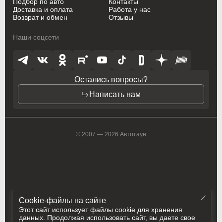
Подбор по авто
Контакты
Oldsmobile
Oldsmobile
Доставка и оплата
Работа у нас
Возврат и обмен
Отзывы
Opel
Opel
Наши соцсети
Opel (PSA)
Opel (PSA)
Peugeot
Peugeot
Остались вопросы?
Peugeot PSA
Peugeot PSA
Написать нам
Pontiac
Pontiac
Porsche
Porsche
© 2007 — 2026 Автотаун
Ram
Ram
Ravon
Ravon
Renault
Renault
Rolls-Royce
Rolls-Royce
Cookie-файлы на сайте
Этот сайт использует файлы cookie для хранения
данных. Продолжая использовать сайт, вы даете свое
Saab
Saab