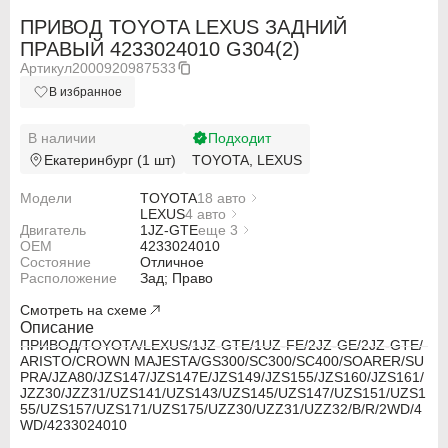
ПРИВОД TOYOTA LEXUS ЗАДНИЙ
ПРАВЫЙ 4233024010 G304(2)
Артикул
2000920987533
В избранное
В наличии
Подходит
Екатеринбург (1 шт)
TOYOTA, LEXUS
Модели
TOYOTA
18 авто
TOYOTA ARISTO JZS147E
LEXUS
4 авто
Двигатель
TOYOTA ARISTO JZS161
LEXUS GS300 JZS147
1JZ-GTE
еще 3
OEM
TOYOTA ARISTO UZS143
LEXUS GS300 JZS160
1UZ-FE
4233024010
Состояние
TOYOTA CROWN MAJESTA JZS149
LEXUS SC300
2JZ-GE
Отличное
Расположение
TOYOTA CROWN MAJESTA JZS155
LEXUS SC400
2JZ-GTE
Зад; Право
TOYOTA CROWN MAJESTA UZS141
Смотреть на схеме
TOYOTA CROWN MAJESTA UZS145
TOYOTA CROWN MAJESTA UZS147
Описание
TOYOTA CROWN MAJESTA UZS151
ПРИВОД/TOYOTA/LEXUS/1JZ-GTE/1UZ-FE/2JZ-GE/2JZ-GTE/
ABARTH
ABARTH
TOYOTA CROWN MAJESTA UZS155
ARISTO/CROWN MAJESTA/GS300/SC300/SC400/SOARER/SU
TOYOTA CROWN MAJESTA UZS157
PRA/JZA80/JZS147/JZS147E/JZS149/JZS155/JZS160/JZS161/
TOYOTA CROWN MAJESTA UZS171
JZZ30/JZZ31/UZS141/UZS143/UZS145/UZS147/UZS151/UZS1
Alfa Romeo
Alfa Romeo
TOYOTA CROWN MAJESTA UZS175
55/UZS157/UZS171/UZS175/UZZ30/UZZ31/UZZ32/B/R/2WD/4
TOYOTA SOARER JZZ30
WD/4233024010
Audi
Audi
TOYOTA SOARER JZZ31