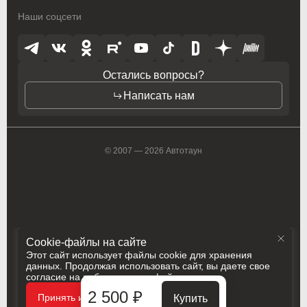
Наши соцсети
Opel
Opel
Opel (PSA)
Opel (PSA)
Остались вопросы?
Peugeot
Peugeot
Написать нам
Peugeot PSA
Peugeot PSA
Pontiac
Pontiac
© 2007 — 2026 Автотаун
Porsche
Porsche
Ram
Ram
Ravon
Ravon
Renault
Renault
Cookie-файлы на сайте
Этот сайт использует файлы cookie для хранения
данных. Продолжая использовать сайт, вы даете свое
Rolls-Royce
Rolls-Royce
согласие на работу с этими файлами
Политика конфиденциальности
2 500 ₽
Saab
Saab
Принять и закрыть
Купить
Разработка
Сделано в