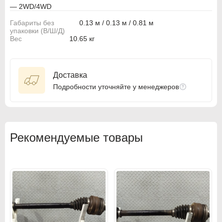
TOYOTA SOARER UZZ30
— 2WD/4WD
TOYOTA SOARER UZZ32
BMW
BMW
TOYOTA SUPRA JZA80
Габариты без
0.13 м / 0.13 м / 0.81 м
упаковки (В/Ш/Д)
BMW Motorrad
BMW Motorrad
Вес
10.65 кг
Buick
Buick
Cadillac
Cadillac
Доставка
Подробности уточняйте у менеджеров
Chevrolet
Chevrolet
Chrysler
Chrysler
Citroen
Citroen
Рекомендуемые товары
Citroen PSA
Citroen PSA
Dacia
Dacia
Daewoo
Daewoo
Dodge
Dodge