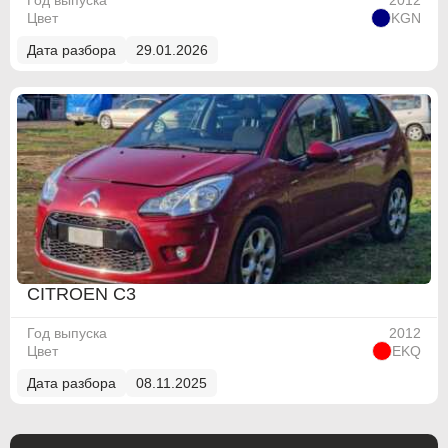
Год выпуска
2012
Цвет
KGN
Дата разбора
29.01.2026
ABARTH
ABARTH
Alfa Romeo
Alfa Romeo
Audi
Audi
BMW
BMW
CITROEN C3
BMW Motorrad
BMW Motorrad
Год выпуска
2012
Buick
Buick
Цвет
EKQ
Cadillac
Cadillac
Дата разбора
08.11.2025
Chevrolet
Chevrolet