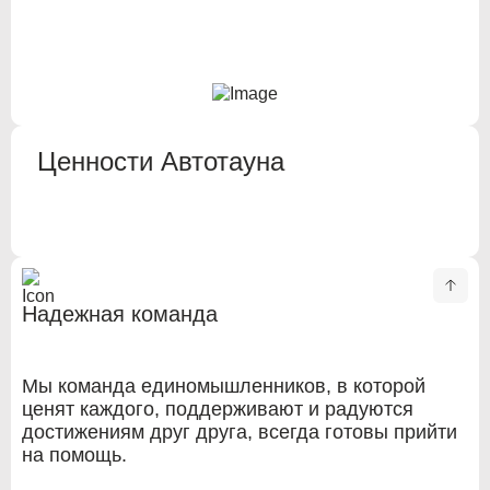
Alfa Romeo
Alfa Romeo
Audi
Audi
BMW
BMW
Ценности Автотауна
BMW Motorrad
BMW Motorrad
Buick
Buick
Cadillac
Cadillac
Chevrolet
Chevrolet
Надежная команда
Chrysler
Chrysler
Мы команда единомышленников, в которой
Citroen
Citroen
ценят каждого, поддерживают и радуются
достижениям друг друга, всегда готовы прийти
Citroen PSA
Citroen PSA
на помощь.
Dacia
Dacia