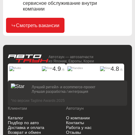
сервисное обслуживание внутри
компании
Смотреть вакансии
Автотаун — автозапчасти
из Японии, Европы, Кореи
4.9
4.8
/5
/5
На основании
17183 отзывов
На основании
4343 отзывов
Лучший ритейл- и ecommerce-проект
Лучшая разработка / интеграция
*по версии Tagline Awards 2025
Клиентам
Автотаун
Каталог
О компании
Подбор по авто
Контакты
Доставка и оплата
Работа у нас
Возврат и обмен
Отзывы