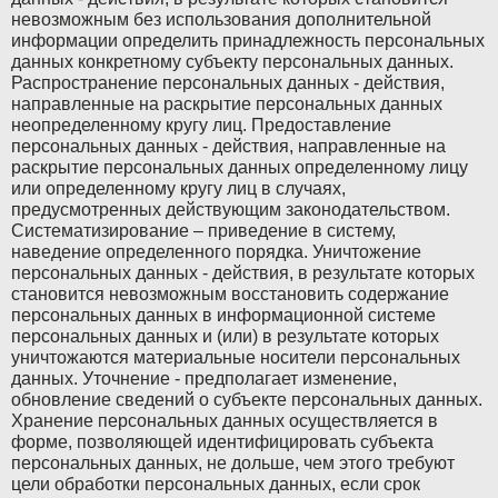
невозможным без использования дополнительной
Citroen PSA
Citroen PSA
информации определить принадлежность персональных
данных конкретному субъекту персональных данных.
Dacia
Dacia
Распространение персональных данных - действия,
направленные на раскрытие персональных данных
неопределенному кругу лиц. Предоставление
Daewoo
Daewoo
персональных данных - действия, направленные на
раскрытие персональных данных определенному лицу
Dodge
Dodge
или определенному кругу лиц в случаях,
предусмотренных действующим законодательством.
DS Automobiles
DS Automobiles
Систематизирование – приведение в систему,
наведение определенного порядка. Уничтожение
Fiat
Fiat
персональных данных - действия, в результате которых
становится невозможным восстановить содержание
Fiat Professional
Fiat Professional
персональных данных в информационной системе
персональных данных и (или) в результате которых
Ford
Ford
уничтожаются материальные носители персональных
данных. Уточнение - предполагает изменение,
GMC
GMC
обновление сведений о субъекте персональных данных.
Хранение персональных данных осуществляется в
Holden
Holden
форме, позволяющей идентифицировать субъекта
персональных данных, не дольше, чем этого требуют
Honda
Honda
цели обработки персональных данных, если срок