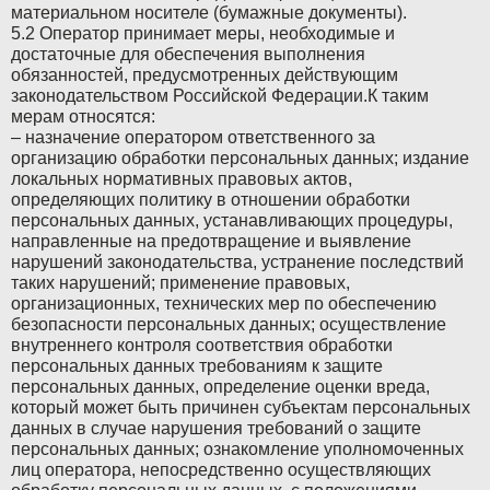
материальном носителе (бумажные документы).
5.2 Оператор принимает меры, необходимые и
Toyota
Toyota
достаточные для обеспечения выполнения
обязанностей, предусмотренных действующим
Vauxhall
Vauxhall
законодательством Российской Федерации.К таким
мерам относятся:
Volkswagen
Volkswagen
– назначение оператором ответственного за
организацию обработки персональных данных; издание
Volvo
Volvo
локальных нормативных правовых актов,
определяющих политику в отношении обработки
ZAZ
ZAZ
персональных данных, устанавливающих процедуры,
направленные на предотвращение и выявление
нарушений законодательства, устранение последствий
таких нарушений; применение правовых,
организационных, технических мер по обеспечению
безопасности персональных данных; осуществление
внутреннего контроля соответствия обработки
персональных данных требованиям к защите
персональных данных, определение оценки вреда,
который может быть причинен субъектам персональных
данных в случае нарушения требований о защите
персональных данных; ознакомление уполномоченных
лиц оператора, непосредственно осуществляющих