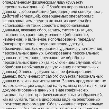
определенному физическому лицу (субъекту
персональных данных). Обработка персональных
данных - любое действие (операция) или совокупность
действий (операций), совершаемых оператором с
ABARTH
ABARTH
использованием средств автоматизации или без
использования таких средств с персональными
Alfa Romeo
Alfa Romeo
данными, включая сбор, запись, систематизацию,
накопление, хранение, уточнение (обновление,
изменение), извлечение, использование, передачу
Audi
Audi
(распространение, предоставление, доступ),
обезличивание, блокирование, удаление, уничтожение
BMW
BMW
персональных данных. Блокирование персональных
данных - временное прекращение обработки
BMW Motorrad
BMW Motorrad
персональных данных (за исключением случаев, если
обработка необходима для уточнения персональных
Buick
Buick
данных). Запись - документальное фиксирование
данных, полученных от самого субъекта персональных
Cadillac
Cadillac
данных или из иных источников. Запись предполагает не
только фиксацию сведений на бумажных носителях, но и
Chevrolet
Chevrolet
документирование данных в виде графических,
рисованных, фотографических или иных изображений,
Chrysler
Chrysler
как на бумаге, так и в цифровом виде на электронных
носителях информации. Обезличивание персональных
Citroen
Citroen
данных - действия, в результате которых становится