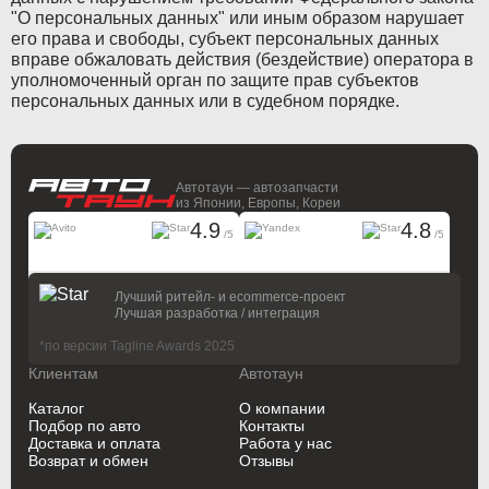
"О персональных данных" или иным образом нарушает
его права и свободы, субъект персональных данных
вправе обжаловать действия (бездействие) оператора в
уполномоченный орган по защите прав субъектов
персональных данных или в судебном порядке.
Автотаун — автозапчасти
из Японии, Европы, Кореи
4.9
4.8
/5
/5
На основании
17183 отзывов
На основании
4343 отзывов
Лучший ритейл- и ecommerce-проект
Лучшая разработка / интеграция
*по версии Tagline Awards 2025
Клиентам
Автотаун
Каталог
О компании
Подбор по авто
Контакты
Доставка и оплата
Работа у нас
Возврат и обмен
Отзывы