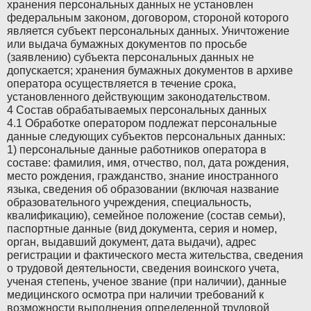
хранения персональных данных не установлен
Hummer
Hummer
федеральным законом, договором, стороной которого
является субъект персональных данных. Уничтожение
Hyundai
Hyundai
или выдача бумажных документов по просьбе
(заявлению) субъекта персональных данных не
допускается; хранения бумажных документов в архиве
Infiniti
Infiniti
оператора осуществляется в течение срока,
установленного действующим законодательством.
Isuzu
Isuzu
4 Состав обрабатываемых персональных данных
4.1 Обработке оператором подлежат персональные
Jaguar
Jaguar
данные следующих субъектов персональных данных:
1) персональные данные работников оператора в
Jeep
Jeep
составе: фамилия, имя, отчество, пол, дата рождения,
место рождения, гражданство, знание иностранного
Kia
Kia
языка, сведения об образовании (включая название
образовательного учреждения, специальность,
Lancia
Lancia
квалификацию), семейное положение (состав семьи),
паспортные данные (вид документа, серия и номер,
Land Rover
Land Rover
орган, выдавший документ, дата выдачи), адрес
регистрации и фактического места жительства, сведения
Lexus
Lexus
о трудовой деятельности, сведения воинского учета,
ученая степень, ученое звание (при наличии), данные
Mazda
Mazda
медицинского осмотра при наличии требований к
возможности выполнения определенной трудовой