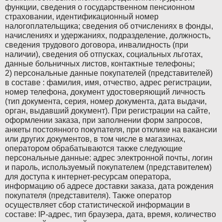
Mercedes-Benz
Mercedes-Benz
функции, сведения о государственном пенсионном
страховании, идентификационный номер
Mini
Mini
налогоплательщика; сведения об отчислениях в фонды,
начислениях и удержаниях, подразделение, должность,
сведения трудового договора, инвалидность (при
Mitsubishi
Mitsubishi
наличии), сведения об отпусках, социальных льготах,
данные больничных листов, контактные телефоны;
Nissan
Nissan
2) персональные данные покупателей (представителей)
в составе : фамилия, имя, отчество, адрес регистрации,
Oldsmobile
Oldsmobile
номер телефона, документ удостоверяющий личность
(тип документа, серия, номер документа, дата выдачи,
Opel
Opel
орган, выдавший документ). При регистрации на сайте,
оформлении заказа, при заполнении форм запросов,
Opel (PSA)
Opel (PSA)
анкеты постоянного покупателя, при отклике на вакансии
или других документов, в том числе в магазинах,
Peugeot
Peugeot
оператором обрабатываются также следующие
персональные данные: адрес электронной почты, логин
Peugeot PSA
Peugeot PSA
и пароль, используемый покупателем (представителем)
для доступа к интернет-ресурсам оператора,
Pontiac
Pontiac
информацию об адресе доставки заказа, дата рождения
покупателя (представителя). Также оператор
Porsche
Porsche
осуществляет сбор статистической информации в
составе: IP-адрес, тип браузера, дата, время, количество