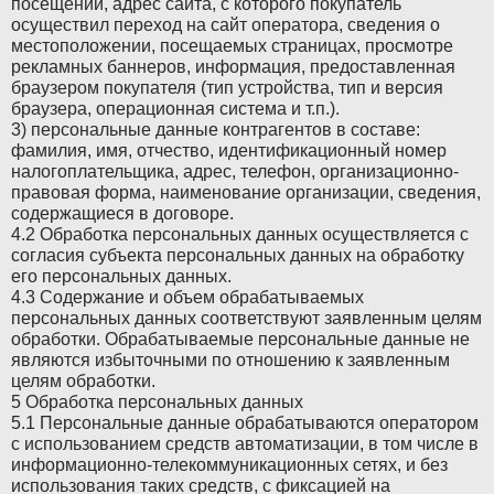
Ram
Ram
посещений, адрес сайта, с которого покупатель
осуществил переход на сайт оператора, сведения о
местоположении, посещаемых страницах, просмотре
Ravon
Ravon
рекламных баннеров, информация, предоставленная
браузером покупателя (тип устройства, тип и версия
Renault
Renault
браузера, операционная система и т.п.).
3) персональные данные контрагентов в составе:
Rolls-Royce
Rolls-Royce
фамилия, имя, отчество, идентификационный номер
налогоплательщика, адрес, телефон, организационно-
Saab
Saab
правовая форма, наименование организации, сведения,
содержащиеся в договоре.
Saturn
Saturn
4.2 Обработка персональных данных осуществляется с
согласия субъекта персональных данных на обработку
Seat
Seat
его персональных данных.
4.3 Содержание и объем обрабатываемых
Skoda
Skoda
персональных данных соответствуют заявленным целям
обработки. Обрабатываемые персональные данные не
Smart
Smart
являются избыточными по отношению к заявленным
целям обработки.
SsangYong
SsangYong
5 Обработка персональных данных
5.1 Персональные данные обрабатываются оператором
Subaru
Subaru
с использованием средств автоматизации, в том числе в
информационно-телекоммуникационных сетях, и без
Suzuki
Suzuki
использования таких средств, с фиксацией на