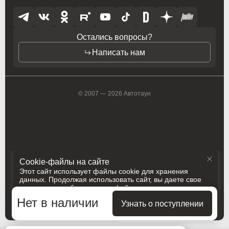
Opel
Opel
Opel (PSA)
Opel (PSA)
Остались вопросы?
Написать нам
Peugeot
Peugeot
Peugeot PSA
Peugeot PSA
© 2007 — 2026 Автотаун
Pontiac
Pontiac
Porsche
Porsche
Ram
Ram
Ravon
Ravon
Cookie-файлы на сайте
Этот сайт использует файлы cookie для хранения
Renault
Renault
данных. Продолжая использовать сайт, вы даете свое
согласие на работу с этими файлами
Политика конфиденциальности
Rolls-Royce
Rolls-Royce
Нет в наличии
Принять и закрыть
Узнать о поступлении
Разработка
Сделано в
Saab
Saab