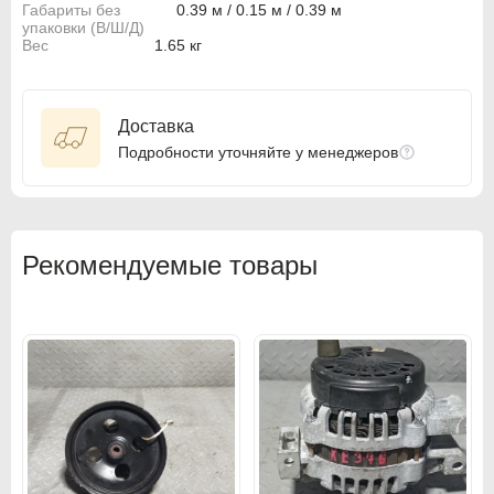
Габариты без
0.39 м / 0.15 м / 0.39 м
BMW
BMW
упаковки (В/Ш/Д)
Вес
1.65 кг
BMW Motorrad
BMW Motorrad
Buick
Buick
Доставка
Cadillac
Cadillac
Подробности уточняйте у менеджеров
Chevrolet
Chevrolet
Chrysler
Chrysler
Рекомендуемые товары
Citroen
Citroen
Citroen PSA
Citroen PSA
Dacia
Dacia
Daewoo
Daewoo
Dodge
Dodge