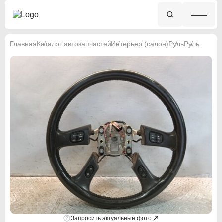
Главная
Каталог автозапчастей
Интерьер (салон)
Руль
Руль
Запросить актуальные фото