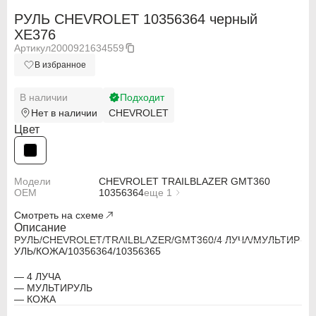
РУЛЬ CHEVROLET 10356364 черный
XE376
Артикул
2000921634559
В избранное
В наличии
Подходит
Нет в наличии
CHEVROLET
Цвет
Модели
CHEVROLET TRAILBLAZER GMT360
OEM
10356364
еще 1
10356365
Смотреть на схеме
Описание
РУЛЬ/CHEVROLET/TRAILBLAZER/GMT360/4 ЛУЧА/МУЛЬТИР
ABARTH
ABARTH
УЛЬ/КОЖА/10356364/10356365
Alfa Romeo
Alfa Romeo
— 4 ЛУЧА
— МУЛЬТИРУЛЬ
— КОЖА
Audi
Audi