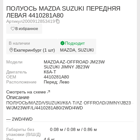
ПОЛУОСЬ MAZDA SUZUKI ПЕРЕДНЯЯ
ЛЕВАЯ 4410281A80
Артикул
2000912853419
В избранное
В наличии
Подходит
Екатеринбург (1 шт)
MAZDA, SUZUKI
Модели
MAZDA AZ-OFFROAD JM23W
SUZUKI JIMNY JB23W
Двигатель
K6A-T
OEM
4410281A80
Расположение
Перед; Лево
Смотреть на схеме
Описание
ПОЛУОСЬ/MAZDA/SUZUKI/K6A-T/AZ-OFFROAD/JIMNY/JB23
ABARTH
ABARTH
W/JM23W/F/L/4410281A80/2WD/4WD
Alfa Romeo
Alfa Romeo
— 2WD/4WD
Габариты без
0.08 м / 0.08 м / 0.86 м
Audi
Audi
упаковки (В/Ш/Д)
Вес
4.6 кг