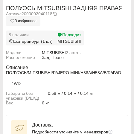
ПОЛУОСЬ MITSUBISHI ЗАДНЯЯ ПРАВАЯ
Артикул
2000002040118
В избранное
В наличии
Подходит
Екатеринбург (1 шт)
MITSUBISHI
Модели
MITSUBISHI
2 авто
Расположение
MITSUBISHI PAJERO MINI H56A
Зад; Право
MITSUBISHI PAJERO MINI H58A
Описание
ПОЛУОСЬ/MITSUBISHI/PAJERO MINI/H56A/H58A/B/R/4WD
— 4WD
Габариты без
0.58 м / 0.14 м / 0.14 м
ABARTH
ABARTH
упаковки (В/Ш/Д)
Вес
6 кг
Alfa Romeo
Alfa Romeo
Audi
Audi
Доставка
BMW
BMW
Подробности уточняйте у менеджеров