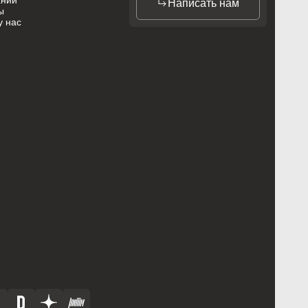
ании
Написать нам
ы
у нас