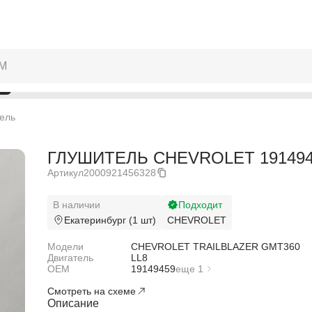
ель
ГЛУШИТЕЛЬ CHEVROLET 191494
Артикул
2000921456328
В наличии
Подходит
Екатеринбург (1 шт)
CHEVROLET
Модели
CHEVROLET TRAILBLAZER GMT360
Двигатель
LL8
OEM
19149459
еще 1
12479984
Смотреть на схеме
Описание