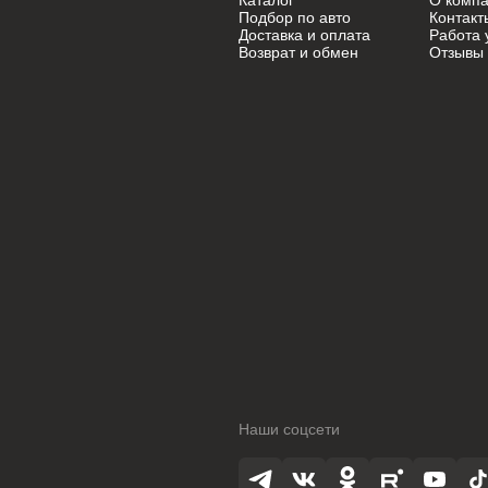
Каталог
О комп
Mini
Mini
Подбор по авто
Контакт
Доставка и оплата
Работа 
Возврат и обмен
Отзывы
Mitsubishi
Mitsubishi
Nissan
Nissan
Oldsmobile
Oldsmobile
Opel
Opel
Opel (PSA)
Opel (PSA)
Peugeot
Peugeot
Peugeot PSA
Peugeot PSA
Pontiac
Pontiac
Porsche
Porsche
Наши соцсети
Ram
Ram