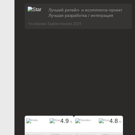
Лучший ритейл- и ecommerce-проект
Лучшая разработка / интеграция
*по версии Tagline Awards 2025
4.9
4.8
/5
/5