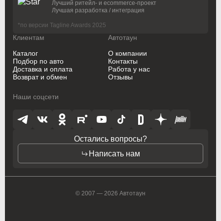
Лучший ритейл- и ecommerce-проект
Лучшая разработка / интеграция
Oldsmobile
Oldsmobile
*по версии Tagline Awards 2025
Opel
Opel
Клиентам
Автотаун
Opel (PSA)
Opel (PSA)
Каталог
О компании
Подбор по авто
Контакты
Доставка и оплата
Работа у нас
Peugeot
Peugeot
Возврат и обмен
Отзывы
Peugeot PSA
Peugeot PSA
Наши соцсети
Pontiac
Pontiac
Porsche
Porsche
Остались вопросы?
Ram
Ram
Написать нам
Ravon
Ravon
Renault
Renault
© 2007 — 2026 Автотаун
Rolls-Royce
Rolls-Royce