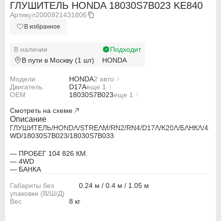
ГЛУШИТЕЛЬ HONDA 18030S7B023 KE840
Артикул
2000921431806
В избранное
В наличии
Подходит
В пути в Москву (1 шт)
HONDA
Модели
HONDA
2 авто
Двигатель
HONDA STREAM RN2
D17A
еще 1
OEM
HONDA STREAM RN4
K20A
18030S7B023
еще 1
18030S7B033
Смотреть на схеме
Описание
ГЛУШИТЕЛЬ/HONDA/STREAM/RN2/RN4/D17A/K20A/БАНКА/4
WD/18030S7B023/18030S7B033
— ПРОБЕГ 104 826 КМ.
— 4WD
— БАНКА
Габариты без
0.24 м / 0.4 м / 1.05 м
ABARTH
ABARTH
упаковки (В/Ш/Д)
Вес
8 кг
Alfa Romeo
Alfa Romeo