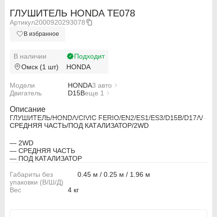
ГЛУШИТЕЛЬ HONDA TE078
Артикул
2000920293078
В избранное
В наличии
Подходит
Омск (1 шт)
HONDA
Модели
HONDA
3 авто
Двигатель
HONDA CIVIC FERIO EN2
D15B
еще 1
HONDA CIVIC FERIO ES1
D17A
HONDA CIVIC FERIO ES3
Описание
ГЛУШИТЕЛЬ/HONDA/CIVIC FERIO/EN2/ES1/ES3/D15B/D17A/
СРЕДНЯЯ ЧАСТЬ/ПОД КАТАЛИЗАТОР/2WD
— 2WD
— СРЕДНЯЯ ЧАСТЬ
ABARTH
ABARTH
— ПОД КАТАЛИЗАТОР
Габариты без
0.45 м / 0.25 м / 1.96 м
Alfa Romeo
Alfa Romeo
упаковки (В/Ш/Д)
Вес
4 кг
Audi
Audi
BMW
BMW