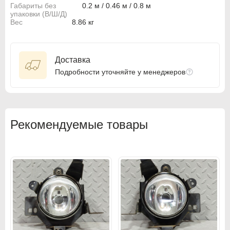
Габариты без
0.2 м / 0.46 м / 0.8 м
BMW
BMW
упаковки (В/Ш/Д)
Вес
8.86 кг
BMW Motorrad
BMW Motorrad
Buick
Buick
Доставка
Cadillac
Cadillac
Подробности уточняйте у менеджеров
Chevrolet
Chevrolet
Chrysler
Chrysler
Рекомендуемые товары
Citroen
Citroen
Citroen PSA
Citroen PSA
Dacia
Dacia
Daewoo
Daewoo
Dodge
Dodge