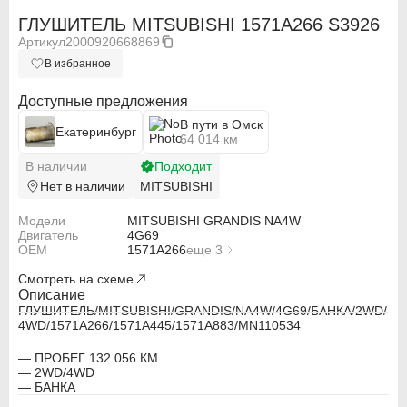
ГЛУШИТЕЛЬ MITSUBISHI 1571A266 S3926
Артикул
2000920668869
В избранное
Доступные предложения
В пути в Омск
Екатеринбург
64 014 км
В наличии
Подходит
Нет в наличии
MITSUBISHI
Модели
MITSUBISHI GRANDIS NA4W
Двигатель
4G69
OEM
1571A266
еще 3
MN110534
Смотреть на схеме
1571A445
1571A883
Описание
ГЛУШИТЕЛЬ/MITSUBISHI/GRANDIS/NA4W/4G69/БАНКА/2WD/
ABARTH
ABARTH
4WD/1571A266/1571A445/1571A883/MN110534
Alfa Romeo
Alfa Romeo
— ПРОБЕГ 132 056 КМ.
— 2WD/4WD
— БАНКА
Audi
Audi