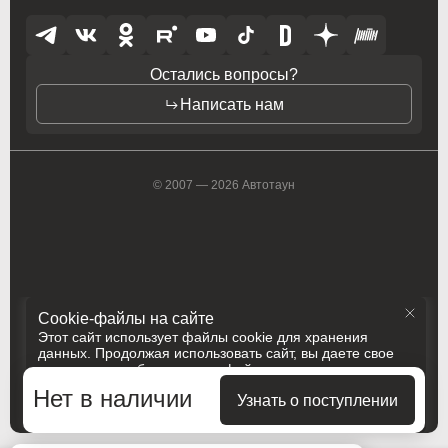
Opel
Opel
Opel (PSA)
Opel (PSA)
Остались вопросы?
Написать нам
Peugeot
Peugeot
Peugeot PSA
Peugeot PSA
Pontiac
Pontiac
© 2007 — 2026 Автотаун
Porsche
Porsche
Ram
Ram
Ravon
Ravon
Cookie-файлы на сайте
Этот сайт использует файлы cookie для хранения
Renault
Renault
данных. Продолжая использовать сайт, вы даете свое
согласие на работу с этими файлами
Rolls-Royce
Rolls-Royce
Политика конфиденциальности
Нет в наличии
Принять и закрыть
Узнать о поступлении
Разработка
Сделано в
Saab
Saab