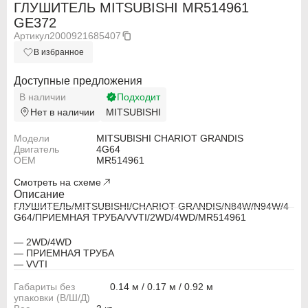
ГЛУШИТЕЛЬ MITSUBISHI MR514961
GE372
Артикул
2000921685407
В избранное
Доступные предложения
В наличии
Подходит
Нет в наличии
MITSUBISHI
Модели
MITSUBISHI CHARIOT GRANDIS
Двигатель
4G64
OEM
MR514961
Смотреть на схеме
Описание
ГЛУШИТЕЛЬ/MITSUBISHI/CHARIOT GRANDIS/N84W/N94W/4
G64/ПРИЕМНАЯ ТРУБА/VVTI/2WD/4WD/MR514961
ABARTH
ABARTH
— 2WD/4WD
— ПРИЕМНАЯ ТРУБА
Alfa Romeo
Alfa Romeo
— VVTI
Габариты без
0.14 м / 0.17 м / 0.92 м
Audi
Audi
упаковки (В/Ш/Д)