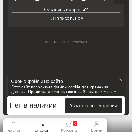
Opel
Opel
Остались вопросы?
Opel (PSA)
Opel (PSA)
Написать нам
Peugeot
Peugeot
Peugeot PSA
Peugeot PSA
© 2007 — 2026 Автотаун
Pontiac
Pontiac
Porsche
Porsche
Ram
Ram
Cookie-файлы на сайте
Этот сайт использует файлы cookie для хранения
Ravon
Ravon
данных. Продолжая использовать сайт, вы даете свое
согласие на работу с этими файлами
Renault
Renault
Политика конфиденциальности
Нет в наличии
Принять и закрыть
Узнать о поступлении
Разработка
Сделано в
Rolls-Royce
Rolls-Royce
Saab
Saab
0
Главная
Каталог
Корзина
Войти