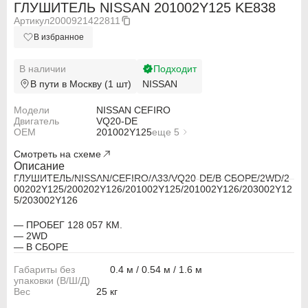
ГЛУШИТЕЛЬ NISSAN 201002Y125 KE838
Артикул
2000921422811
В избранное
В наличии
Подходит
В пути в Москву (1 шт)
NISSAN
Модели
NISSAN CEFIRO
Двигатель
VQ20-DE
OEM
201002Y125
еще 5
201002Y126
Смотреть на схеме
203002Y125
203002Y126
Описание
200202Y125
ГЛУШИТЕЛЬ/NISSAN/CEFIRO/A33/VQ20-DE/В СБОРЕ/2WD/2
200202Y126
00202Y125/200202Y126/201002Y125/201002Y126/203002Y12
5/203002Y126
— ПРОБЕГ 128 057 КМ.
— 2WD
— В СБОРЕ
ABARTH
ABARTH
Габариты без
0.4 м / 0.54 м / 1.6 м
упаковки (В/Ш/Д)
Вес
25 кг
Alfa Romeo
Alfa Romeo