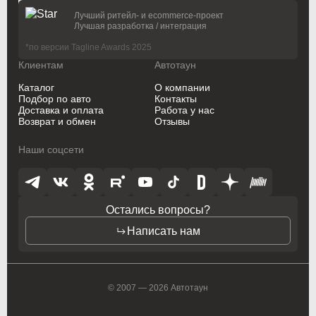
На основании
17183 отзывов
На основании
4343 отзывов
Лучший ритейл- и ecommerce-проект
Oldsmobile
Oldsmobile
Лучшая разработка / интеграция
*по версии Tagline Awards 2025
Opel
Opel
Клиентам
Автотаун
Opel (PSA)
Opel (PSA)
Каталог
О компании
Подбор по авто
Контакты
Peugeot
Peugeot
Доставка и оплата
Работа у нас
Возврат и обмен
Отзывы
Peugeot PSA
Peugeot PSA
Наши соцсети
Pontiac
Pontiac
Porsche
Porsche
Остались вопросы?
Ram
Ram
Написать нам
Ravon
Ravon
Renault
Renault
© 2007 — 2026 Автотаун
Rolls-Royce
Rolls-Royce