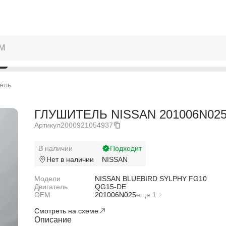
ель
ГЛУШИТЕЛЬ NISSAN 201006N025
Артикул
2000921054937
В наличии
Подходит
Нет в наличии
NISSAN
Модели
NISSAN BLUEBIRD SYLPHY FG10
Двигатель
QG15-DE
OEM
201006N025
еще 1
203004M425
Смотреть на схеме
Описание