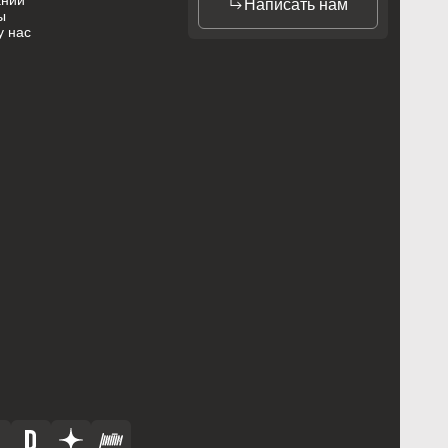
ании
Написать нам
ы
у нас