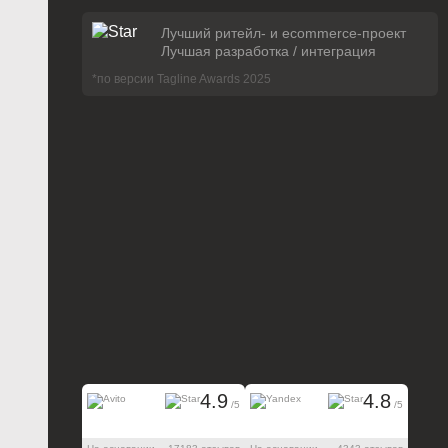
Лучший ритейл- и ecommerce-проект
Лучшая разработка / интеграция
*по версии Tagline Awards 2025
4.9
4.8
/5
/5