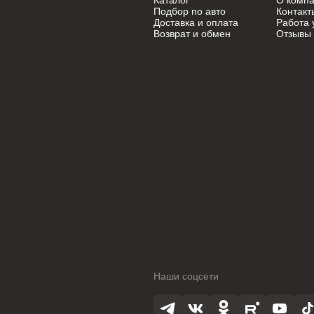
Каталог
О комп
Mini
Mini
Подбор по авто
Контакт
Доставка и оплата
Работа 
Возврат и обмен
Отзывы
Mitsubishi
Mitsubishi
Nissan
Nissan
Oldsmobile
Oldsmobile
Opel
Opel
Opel (PSA)
Opel (PSA)
Peugeot
Peugeot
Peugeot PSA
Peugeot PSA
Pontiac
Pontiac
Porsche
Porsche
Наши соцсети
Ram
Ram