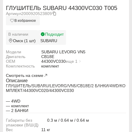
ГЛУШИТЕЛЬ SUBARU 44300VC030 T005
Артикул
2000920523809
В избранное
В наличии
Подходит
Омск (1 шт)
SUBARU
Модели
SUBARU LEVORG VN5
Двигатель
CB18E
OEM
44300VC030
еще 1
Комплектность
44300VC020
комплект
Смотреть на схеме
Описание
ГЛУШИТЕЛЬ/SUBARU/LEVORG/VN5/CB18E/2 БАНКИ/4WD/КО
МПЛЕКТ/44300VC020/44300VC030
ABARTH
ABARTH
— 4WD
— комплект
— 2 БАНКИ
Alfa Romeo
Alfa Romeo
Габариты без
0.3 м / 0.64 м / 0.64 м
Audi
Audi
упаковки (В/Ш/Д)
Вес
11 кг