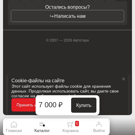
Opel
Opel
Остались вопросы?
Написать нам
Opel (PSA)
Opel (PSA)
Peugeot
Peugeot
© 2007 — 2026 Автотаун
Peugeot PSA
Peugeot PSA
Pontiac
Pontiac
Porsche
Porsche
Ram
Ram
Cookie-файлы на сайте
Этот сайт использует файлы cookie для хранения
Ravon
Ravon
данных. Продолжая использовать сайт, вы даете свое
согласие на работу с этими файлами
Renault
Renault
Политика конфиденциальности
7 000 ₽
Принять и закрыть
Купить
Разработка
Сделано в
Rolls-Royce
Rolls-Royce
0
Saab
Saab
Главная
Каталог
Корзина
Войти