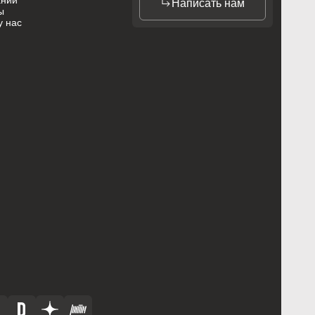
ании
Написать нам
ы
у нас