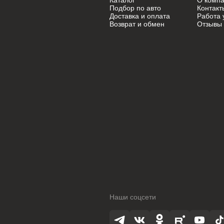
Каталог
О комп
Mini
Mini
Подбор по авто
Контакт
Доставка и оплата
Работа 
Возврат и обмен
Отзывы
Mitsubishi
Mitsubishi
Nissan
Nissan
Oldsmobile
Oldsmobile
Opel
Opel
Opel (PSA)
Opel (PSA)
Peugeot
Peugeot
Peugeot PSA
Peugeot PSA
Pontiac
Pontiac
Porsche
Porsche
Наши соцсети
Ram
Ram