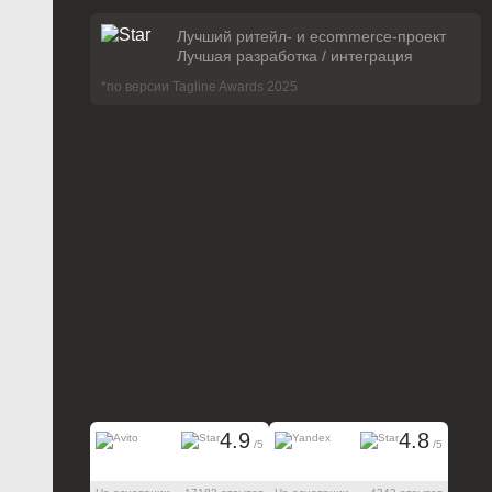
Лучший ритейл- и ecommerce-проект
Лучшая разработка / интеграция
*по версии Tagline Awards 2025
4.9
4.8
/5
/5