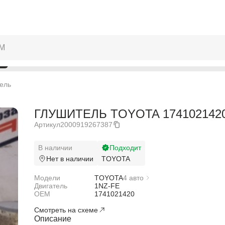
ель
ГЛУШИТЕЛЬ TOYOTA 1741021420
Артикул
2000919267387
В наличии
Подходит
Нет в наличии
TOYOTA
Модели
TOYOTA
4 авто
Двигатель
TOYOTA IST NCP65
1NZ-FE
OEM
TOYOTA PORTE NNP15
1741021420
TOYOTA SIENTA NCP85G
Смотреть на схеме
TOYOTA WILL CYPHA NCP75
Описание