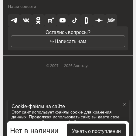
Наши соцсети
Opel
Opel
Opel (PSA)
Opel (PSA)
Остались вопросы?
Peugeot
Peugeot
Написать нам
Peugeot PSA
Peugeot PSA
Pontiac
Pontiac
© 2007 — 2026 Автотаун
Porsche
Porsche
Ram
Ram
Ravon
Ravon
Cookie-файлы на сайте
Renault
Renault
Этот сайт использует файлы cookie для хранения
данных. Продолжая использовать сайт, вы даете свое
Rolls-Royce
Rolls-Royce
согласие на работу с этими файлами
Политика конфиденциальности
Нет в наличии
Saab
Saab
Принять и закрыть
Узнать о поступлении
Разработка
Сделано в