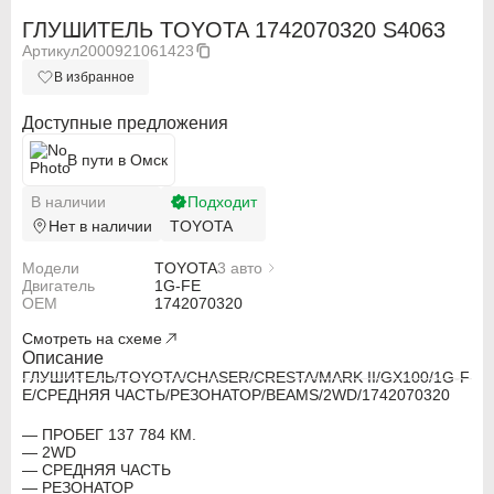
ГЛУШИТЕЛЬ TOYOTA 1742070320 S4063
Артикул
2000921061423
В избранное
Доступные предложения
В пути в Омск
В наличии
Подходит
Нет в наличии
TOYOTA
Модели
TOYOTA
3 авто
Двигатель
TOYOTA CHASER
1G-FE
OEM
TOYOTA CRESTA GX100
1742070320
TOYOTA MARK II
Смотреть на схеме
Описание
ГЛУШИТЕЛЬ/TOYOTA/CHASER/CRESTA/MARK II/GX100/1G-F
ABARTH
ABARTH
E/СРЕДНЯЯ ЧАСТЬ/РЕЗОНАТОР/BEAMS/2WD/1742070320
Alfa Romeo
Alfa Romeo
— ПРОБЕГ 137 784 КМ.
— 2WD
— СРЕДНЯЯ ЧАСТЬ
Audi
Audi
— РЕЗОНАТОР