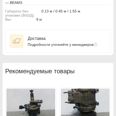
— BEAMS
BMW
BMW
Габариты без
0.13 м / 0.45 м / 1.55 м
упаковки (В/Ш/Д)
BMW Motorrad
BMW Motorrad
Вес
9 кг
Buick
Buick
Cadillac
Cadillac
Доставка
Подробности уточняйте у менеджеров
Chevrolet
Chevrolet
Chrysler
Chrysler
Citroen
Citroen
Рекомендуемые товары
Citroen PSA
Citroen PSA
Dacia
Dacia
Daewoo
Daewoo
Dodge
Dodge