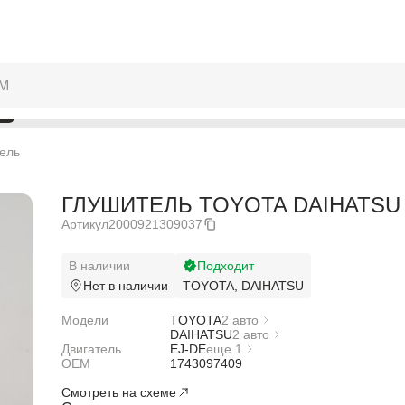
ель
ГЛУШИТЕЛЬ TOYOTA DAIHATSU 1
Артикул
2000921309037
В наличии
Подходит
Нет в наличии
TOYOTA, DAIHATSU
Модели
TOYOTA
2 авто
TOYOTA DUET M100A
DAIHATSU
2 авто
Двигатель
TOYOTA DUET M110A
DAIHATSU STORIA M100S
EJ-DE
еще 1
OEM
DAIHATSU STORIA M110S
EJ-VE
1743097409
Смотреть на схеме