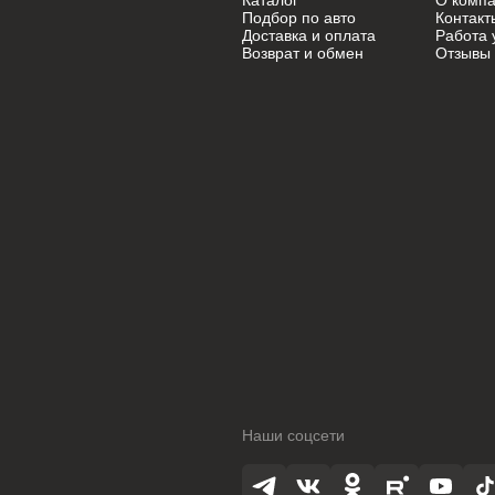
Каталог
О комп
Mini
Mini
Подбор по авто
Контакт
Доставка и оплата
Работа 
Возврат и обмен
Отзывы
Mitsubishi
Mitsubishi
Nissan
Nissan
Oldsmobile
Oldsmobile
Opel
Opel
Opel (PSA)
Opel (PSA)
Peugeot
Peugeot
Peugeot PSA
Peugeot PSA
Pontiac
Pontiac
Porsche
Porsche
Наши соцсети
Ram
Ram