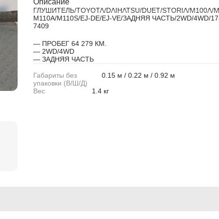
Описание
ГЛУШИТЕЛЬ/TOYOTA/DAIHATSU/DUET/STORIA/M100A/M
M110A/M110S/EJ-DE/EJ-VE/ЗАДНЯЯ ЧАСТЬ/2WD/4WD/17
ABARTH
ABARTH
7409
Alfa Romeo
Alfa Romeo
— ПРОБЕГ 64 279 КМ.
— 2WD/4WD
— ЗАДНЯЯ ЧАСТЬ
Audi
Audi
Габариты без
0.15 м / 0.22 м / 0.92 м
BMW
BMW
упаковки (В/Ш/Д)
Вес
1.4 кг
BMW Motorrad
BMW Motorrad
Buick
Buick
Cadillac
Cadillac
Chevrolet
Chevrolet
Chrysler
Chrysler
Citroen
Citroen
Citroen PSA
Citroen PSA