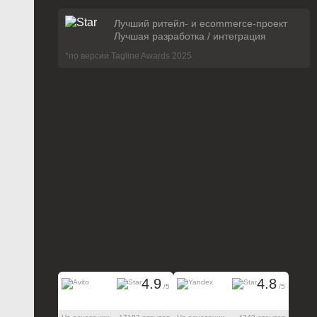
Лучший ритейл- и ecommerce-проект
Лучшая разработка / интеграция
*по версии Tagline Awards 2025
4.9
4.8
/5
/5