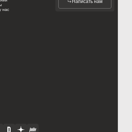
ании
Написать нам
ы
у нас