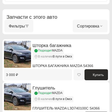
ABARTH
ABARTH
Alfa Romeo
Alfa Romeo
Запчасти с этого авто
Audi
Audi
Фильтры
Сортировка
BMW
BMW
BMW Motorrad
BMW Motorrad
Шторка багажника
Подходит
MAZDA
Buick
Buick
В наличии
В пути в Омск
Cadillac
Cadillac
ШТОРКА БАГАЖНИКА MAZDA S4366
Chevrolet
Chevrolet
3 000 ₽
Купить
Chrysler
Chrysler
Глушитель
Citroen
Citroen
Подходит
MAZDA
В наличии
В пути в Омск
Citroen PSA
Citroen PSA
ГЛУШИТЕЛЬ MAZDA L3D740100C S4366
Dacia
Dacia