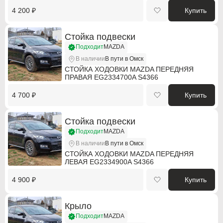
4 200 ₽
Купить
Daewoo
Daewoo
Стойка подвески
Dodge
Dodge
Подходит
MAZDA
DS Automobiles
DS Automobiles
В наличии
В пути в Омск
СТОЙКА ХОДОВКИ MAZDA ПЕРЕДНЯЯ
ПРАВАЯ EG2334700A S4366
Fiat
Fiat
4 700 ₽
Купить
Fiat Professional
Fiat Professional
Ford
Ford
Стойка подвески
Подходит
MAZDA
GMC
GMC
В наличии
В пути в Омск
СТОЙКА ХОДОВКИ MAZDA ПЕРЕДНЯЯ
Holden
Holden
ЛЕВАЯ EG2334900A S4366
Honda
Honda
4 900 ₽
Купить
Hummer
Hummer
Крыло
Hyundai
Hyundai
Подходит
MAZDA