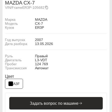
MAZDA CX-7
VIN/Frame
ER3P-105682
Марка
MAZDA
Модель
CX-7
Кузов
ER3P
Год выпуска
2007
Дата разбора
13.05.2026
Руль
Правый
Двигатель
L3-VDT
Пробег
124 769
Трансмиссия
Автомат
Цвет
A3F
Задать вопрос по машине