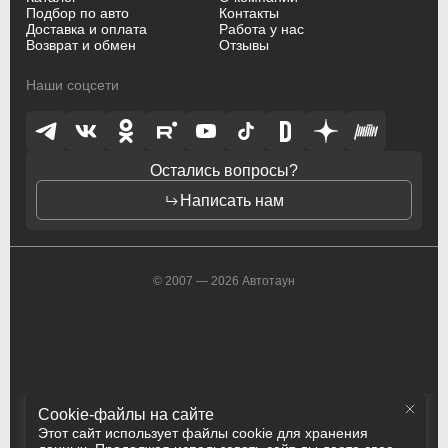
Renault
Renault
Подбор по авто
Контакты
Доставка и оплата
Работа у нас
Возврат и обмен
Отзывы
Rolls-Royce
Rolls-Royce
Наши соцсети
Saab
Saab
Saturn
Saturn
Seat
Seat
Остались вопросы?
Написать нам
Skoda
Skoda
Smart
Smart
© 2007 — 2026 Автотаун
SsangYong
SsangYong
Subaru
Subaru
Suzuki
Suzuki
Toyota
Toyota
Cookie-файлы на сайте
Этот сайт использует файлы cookie для хранения
Vauxhall
Vauxhall