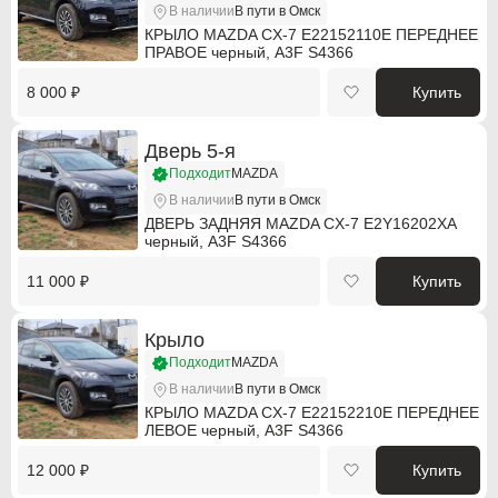
В наличии
В пути в Омск
Infiniti
Infiniti
КРЫЛО MAZDA CX-7 E22152110E ПЕРЕДНЕЕ
ПРАВОЕ черный, A3F S4366
Isuzu
Isuzu
8 000 ₽
Купить
Jaguar
Jaguar
Дверь 5-я
Jeep
Jeep
Подходит
MAZDA
В наличии
В пути в Омск
Kia
Kia
ДВЕРЬ ЗАДНЯЯ MAZDA CX-7 E2Y16202XA
черный, A3F S4366
Lancia
Lancia
11 000 ₽
Купить
Land Rover
Land Rover
Крыло
Lexus
Lexus
Подходит
MAZDA
Mazda
Mazda
В наличии
В пути в Омск
КРЫЛО MAZDA CX-7 E22152210E ПЕРЕДНЕЕ
Mercedes-Benz
Mercedes-Benz
ЛЕВОЕ черный, A3F S4366
12 000 ₽
Купить
Mini
Mini