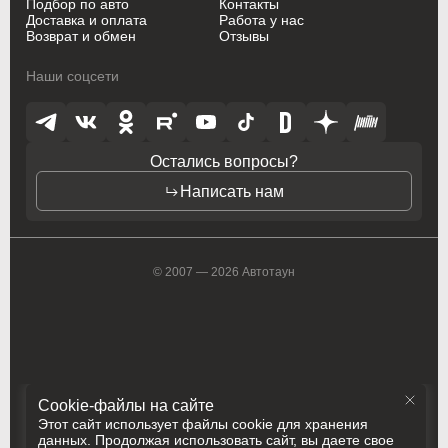
Suzuki
Suzuki
Suzuki
Подбор по авто
Контакты
Доставка и оплата
Работа у нас
Возврат и обмен
Отзывы
Toyota
Toyota
Toyota
Наши соцсети
Vauxhall
Vauxhall
Vauxhall
Volkswagen
Volkswagen
Volkswagen
Остались вопросы?
Volvo
Volvo
Volvo
Написать нам
ZAZ
ZAZ
ZAZ
© 2007 — 2026 Автотаун
Cookie-файлы на сайте
Этот сайт использует файлы cookie для хранения
данных. Продолжая использовать сайт, вы даете свое