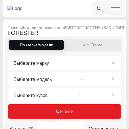
Главная
Каталог автозапчастей
АВТОЗАПЧАСТИ
SUBARU
FORES
FORESTER
По марке/модели
VIN/Frame
Выберите марку
Выберите модель
Выберите кузов
Найти
Фильтры
Сортировка