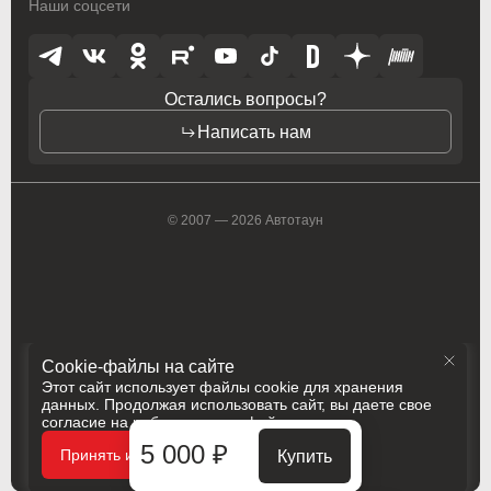
Наши соцсети
Opel
Opel
Opel (PSA)
Opel (PSA)
Остались вопросы?
Peugeot
Peugeot
Написать нам
Peugeot PSA
Peugeot PSA
Pontiac
Pontiac
© 2007 — 2026 Автотаун
Porsche
Porsche
Ram
Ram
Ravon
Ravon
Cookie-файлы на сайте
Renault
Renault
Этот сайт использует файлы cookie для хранения
данных. Продолжая использовать сайт, вы даете свое
согласие на работу с этими файлами
Rolls-Royce
Rolls-Royce
Политика конфиденциальности
5 000 ₽
Принять и закрыть
Купить
Разработка
Сделано в
Saab
Saab