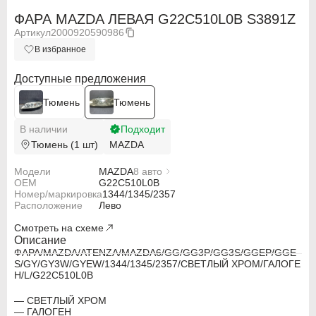
ФАРА MAZDA ЛЕВАЯ G22C510L0B S3891Z
Артикул
2000920590986
В избранное
Доступные предложения
Тюмень
Тюмень
В наличии
Подходит
Тюмень (1 шт)
MAZDA
Модели
MAZDA
8 авто
OEM
MAZDA ATENZA GGEP
G22C510L0B
Номер/маркировка
MAZDA ATENZA GGES
1344/1345/2357
Расположение
MAZDA ATENZA GY3W
Лево
MAZDA ATENZA GYEW
Смотреть на схеме
MAZDA MAZDA6 GG
MAZDA MAZDA6 GG3P
Описание
ABARTH
ABARTH
MAZDA MAZDA6 GG3S
ФАРА/MAZDA/ATENZA/MAZDA6/GG/GG3P/GG3S/GGEP/GGE
MAZDA MAZDA6 GY
S/GY/GY3W/GYEW/1344/1345/2357/СВЕТЛЫЙ ХРОМ/ГАЛОГЕ
Alfa Romeo
Alfa Romeo
Н/L/G22C510L0B
— СВЕТЛЫЙ ХРОМ
Audi
Audi
— ГАЛОГЕН