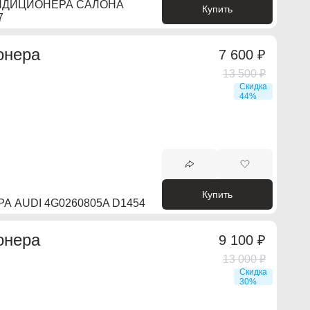
НДИЦИОНЕРА САЛОНА
Купить
7
онера
7 600 ₽
13 500 ₽
Скидка
44%
Купить
 AUDI 4G0260805A D1454
онера
9 100 ₽
13 000 ₽
Скидка
30%