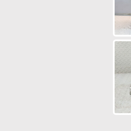
AODA
AODB
AOWA
AOWB
APE
APF
APG
APK
APP
APQ
APX
APY
AQA
AQM
AQN
AQP
AQW
AQY
ARL
ARR
ARX
ARY
ARZ
ASDA
ASDB
ASK
ASN
ASV
ASY
ASZ
ATC
ATD
ATN
ATZ
AUA
AUB
AUD
AUE
AUK
AUL
AUM
AUQ
AUS
AUY
AVB
AVF
AVK
AVU
AWD
AWT
AWX
AWY
AXP
AXQ
AXR
AXW
AXX
AXZ
AYT
AZD
AZE
AZF
AZG
AZH
AZJ
AZL
AZM
AZQ
AZV
AZX
AZZ
B10D1
B12XEL
B14XEL
B16A
B16XER
B18B
B20B
B3
B38A15A
B38A15C
B4164S3
B4164T
B4164T2
B4164T3
B4164T4
B4184S11
B4184S8
B4204S3
B4204S4
B4204T10
B4204T11
B4204T12
B4204T15
B4204T19
B4204T6