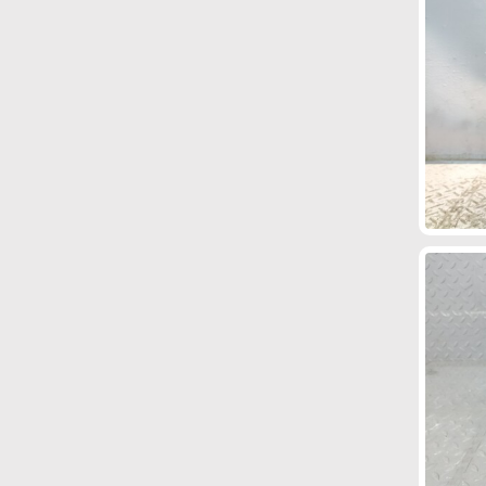
4A-
4A30
4A30-
4A31
4A90
4A91
GE
T
4A92
4B10
4B11
4B12
4D56
4E-
4G13
FE
4G15
4G15-
4G18
4G19
4G63
4G64
T
4G69
4G91
4G92
4G93
4G93-
4G94
T
4GR-
4HF1
4HG1
4HJ1
4HK
4J10
FSE
4J11
4J12
4JG2
4M40
4M40-
4M41
T
4N13
4N14
4S-
4VZ-
4ZZ-
5A-
5A-
FE
FE
FE
FE
FHE
5E-
5E-
5GR-
5K-
5S-
5VZ-
601.942
FE
FHE
FE
E
FE
FE
601.943
601.970
602.982
604.910
604.912
604.915
604.917
605.910
605.912
605.960
605.962
606.912
606.961
606.962
606.964
611.960