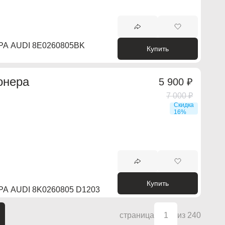
 AUDI 8E0260805BK
Купить
онера
5 900 ₽
7 000 ₽
Скидка
16%
Купить
 AUDI 8K0260805 D1203
страница
1
из 240