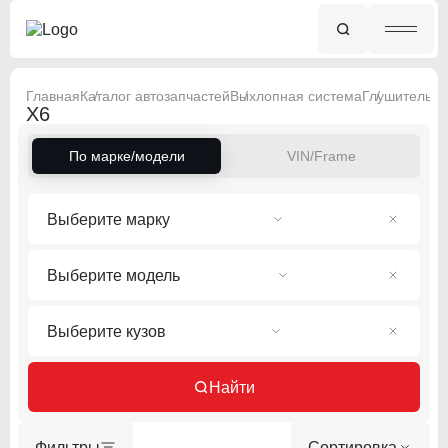
Главная
Каталог автозапчастей
Выхлопная система
Глушитель
B
X6
По марке/модели
VIN/Frame
Выберите марку
Выберите модель
Выберите кузов
Найти
Фильтры
Сортировка