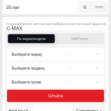
Главная
Каталог автозапчастей
Выхлопная система
Глушитель
Fo
C-MAX
По марке/модели
VIN/Frame
Выберите марку
Выберите модель
Выберите кузов
Найти
Фильтры
Сортировка