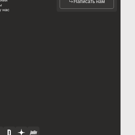
ании
Написать нам
ы
у нас