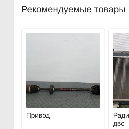
Рекомендуемые товары
Привод
Ради
двс