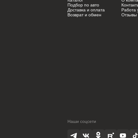
Каталог
О комп
Mini
Mini
Подбор по авто
Контакт
Доставка и оплата
Работа 
Возврат и обмен
Отзывы
Mitsubishi
Mitsubishi
Nissan
Nissan
Oldsmobile
Oldsmobile
Opel
Opel
Opel (PSA)
Opel (PSA)
Peugeot
Peugeot
Peugeot PSA
Peugeot PSA
Pontiac
Pontiac
Porsche
Porsche
Наши соцсети
Ram
Ram