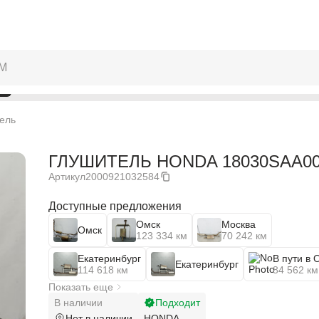
ель
ГЛУШИТЕЛЬ HONDA 18030SAA00
Артикул
2000921032584
Доступные предложения
Омск
Москва
Омск
123 334 км
70 242 км
Екатеринбург
В пути в 
Екатеринбург
114 618 км
84 562 км
Показать еще
В наличии
Подходит
Нет в наличии
HONDA