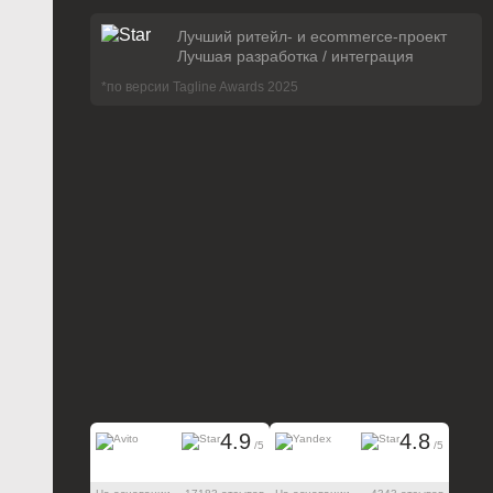
Лучший ритейл- и ecommerce-проект
Лучшая разработка / интеграция
*по версии Tagline Awards 2025
4.9
4.8
/5
/5