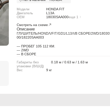
Модели
HONDA FIT
ABARTH
ABARTH
Двигатель
L13A
OEM
18030SAA000
еще 1
Alfa Romeo
Alfa Romeo
18220SAA003
Смотреть на схеме
Описание
Audi
Audi
ГЛУШИТЕЛЬ/HONDA/FIT/GD1/L13A/В СБОРЕ/2WD/18030
00/18220SAA003
BMW
BMW
— ПРОБЕГ 105 112 КМ.
— 2WD
BMW Motorrad
BMW Motorrad
— В СБОРЕ
Buick
Buick
Габариты без
0.18 м / 0.63 м / 1.63 м
упаковки (В/Ш/Д)
Cadillac
Cadillac
Вес
9 кг
Chevrolet
Chevrolet
Chrysler
Chrysler
Citroen
Citroen
Citroen PSA
Citroen PSA