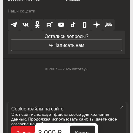
Opel
Opel
Наши соцсети
Opel (PSA)
Opel (PSA)
Peugeot
Peugeot
Остались вопросы?
Написать нам
Peugeot PSA
Peugeot PSA
Pontiac
Pontiac
© 2007 — 2026 Автотаун
Porsche
Porsche
Ram
Ram
Ravon
Ravon
Renault
Renault
Cookie-файлы на сайте
Этот сайт использует файлы cookie для хранения
Rolls-Royce
Rolls-Royce
данных. Продолжая использовать сайт, вы даете свое
согласие на работу с этими файлами
Saab
Saab
Политика конфиденциальности
3 000 ₽
Принять и закрыть
Разработка
Сделано в