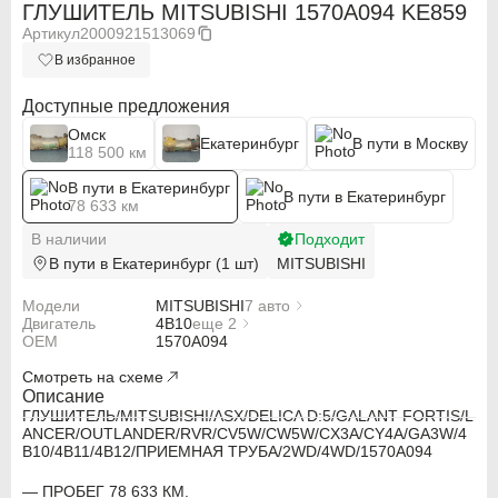
ГЛУШИТЕЛЬ MITSUBISHI 1570A094 KE859
Артикул
2000921513069
В избранное
Доступные предложения
Омск
Екатеринбург
В пути в Москву
118 500 км
В пути в Екатеринбург
В пути в Екатеринбург
78 633 км
В наличии
Подходит
В пути в Екатеринбург (1 шт)
MITSUBISHI
Модели
MITSUBISHI
7 авто
Двигатель
MITSUBISHI ASX
4B10
еще 2
OEM
MITSUBISHI DELICA D:5 CV5W
4B11
1570A094
MITSUBISHI GALANT FORTIS
4B12
Смотреть на схеме
MITSUBISHI LANCER CX3A
MITSUBISHI LANCER CY4A
Описание
ABARTH
ABARTH
MITSUBISHI OUTLANDER CW5W
ГЛУШИТЕЛЬ/MITSUBISHI/ASX/DELICA D:5/GALANT FORTIS/L
MITSUBISHI RVR GA3W
ANCER/OUTLANDER/RVR/CV5W/CW5W/CX3A/CY4A/GA3W/4
Alfa Romeo
Alfa Romeo
B10/4B11/4B12/ПРИЕМНАЯ ТРУБА/2WD/4WD/1570A094
Audi
Audi
— ПРОБЕГ 78 633 КМ.