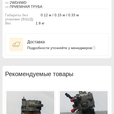
— 2WD/4WD
— ПРИЕМНАЯ ТРУБА
BMW
BMW
Габариты без
0.12 м / 0.15 м / 0.33 м
BMW Motorrad
BMW Motorrad
упаковки (В/Ш/Д)
Вес
1.8 кг
Buick
Buick
Cadillac
Cadillac
Доставка
Chevrolet
Chevrolet
Подробности уточняйте у менеджеров
Chrysler
Chrysler
Citroen
Citroen
Рекомендуемые товары
Citroen PSA
Citroen PSA
Dacia
Dacia
Daewoo
Daewoo
Dodge
Dodge