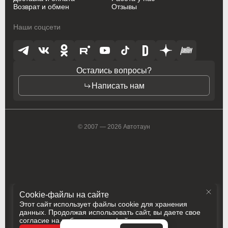
Oldsmobile
Oldsmobile
Возврат и обмен
Отзывы
Opel
Opel
Наши соцсети
Opel (PSA)
Opel (PSA)
Peugeot
Peugeot
Остались вопросы?
Peugeot PSA
Peugeot PSA
Написать нам
Pontiac
Pontiac
Porsche
Porsche
© 2007 — 2026 Автотаун
Ram
Ram
Ravon
Ravon
Renault
Renault
Cookie-файлы на сайте
Rolls-Royce
Rolls-Royce
Этот сайт использует файлы cookie для хранения
данных. Продолжая использовать сайт, вы даете свое
согласие на работу с этими файлами
Saab
Saab