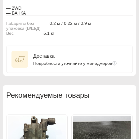
— 2WD
BMW
BMW
— БАНКА
BMW Motorrad
BMW Motorrad
Габариты без
0.2 м / 0.22 м / 0.9 м
упаковки (В/Ш/Д)
Вес
5.1 кг
Buick
Buick
Cadillac
Cadillac
Доставка
Chevrolet
Chevrolet
Подробности уточняйте у менеджеров
Chrysler
Chrysler
Citroen
Citroen
Рекомендуемые товары
Citroen PSA
Citroen PSA
Dacia
Dacia
Daewoo
Daewoo
Dodge
Dodge