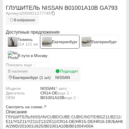
ГЛУШИТЕЛЬ NISSAN B01001A10B GA793
Артикул
2000921277749
В избранное
Доступные предложения
Тюмень
Екатеринбург
Екатеринбург
114 121 км
В пути в Москву
Показать еще
В наличии
Подходит
Екатеринбург (1 шт)
NISSAN
Модели
NISSAN
7 авто
Двигатель
NISSAN CUBE BZ11
CR14-DE
еще 2
OEM
NISSAN CUBE YZ11
HR15-DE
B01001A10B
еще 2
NISSAN CUBE Z12
HR16-DE
B01004V00A
ABARTH
ABARTH
Смотреть на схеме
NISSAN CUBE CUBIC BGZ11
201001U625
NISSAN CUBE CUBIC YGZ11
Описание
Alfa Romeo
Alfa Romeo
NISSAN NOTE E11
ГЛУШИТЕЛЬ/NISSAN/CUBE/CUBE CUBIC/NOTE/BGZ11/BZ11/
NISSAN NOTE ZE11
E11/YGZ11/YZ11/Z12/ZE11/CR14-DE/HR15-DE/HR16-DE/БАНК
А/2WD/201001U625/B01001A10B/B01004V00A
Audi
Audi