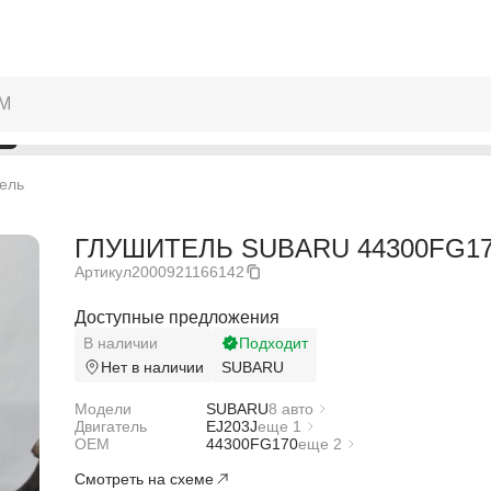
ель
ГЛУШИТЕЛЬ SUBARU 44300FG17
Артикул
2000921166142
Доступные предложения
В наличии
Подходит
Нет в наличии
SUBARU
Модели
SUBARU
8 авто
Двигатель
SUBARU IMPREZA GE2
EJ203J
еще 1
OEM
SUBARU IMPREZA GE3
EL154
44300FG170
еще 2
SUBARU IMPREZA GE6
44300FG230
Смотреть на схеме
SUBARU IMPREZA GE7
44300FG370