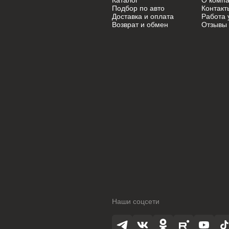
Каталог
О комп
Mini
Mini
Подбор по авто
Контакт
Доставка и оплата
Работа 
Возврат и обмен
Отзывы
Mitsubishi
Mitsubishi
Nissan
Nissan
Oldsmobile
Oldsmobile
Opel
Opel
Opel (PSA)
Opel (PSA)
Peugeot
Peugeot
Peugeot PSA
Peugeot PSA
Pontiac
Pontiac
Porsche
Porsche
Наши соцсети
Ram
Ram