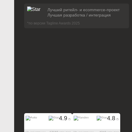
Лучший ритейл- и ecommerce-проект
Лучшая разработка / интеграция
*по версии Tagline Awards 2025
4.9
4.8
/5
/5