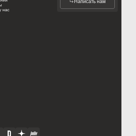
ании
Написать нам
ы
у нас