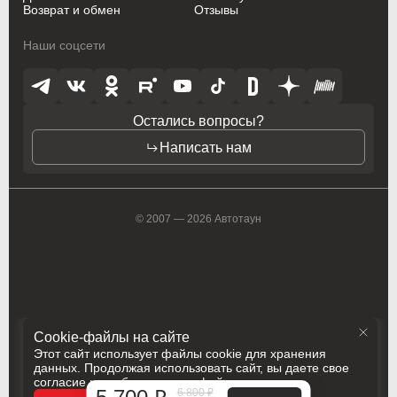
Возврат и обмен
Отзывы
Opel
Opel
Наши соцсети
Opel (PSA)
Opel (PSA)
Peugeot
Peugeot
Остались вопросы?
Peugeot PSA
Peugeot PSA
Написать нам
Pontiac
Pontiac
Porsche
Porsche
© 2007 — 2026 Автотаун
Ram
Ram
Ravon
Ravon
Renault
Renault
Cookie-файлы на сайте
Rolls-Royce
Rolls-Royce
Этот сайт использует файлы cookie для хранения
данных. Продолжая использовать сайт, вы даете свое
согласие на работу с этими файлами
Saab
Saab
6 800 ₽
Политика конфиденциальности