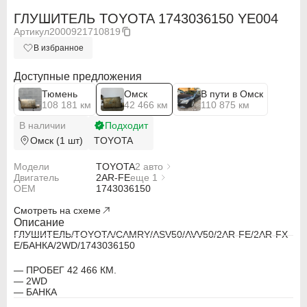
ГЛУШИТЕЛЬ TOYOTA 1743036150 YE004
Артикул
2000921710819
В избранное
Доступные предложения
Тюмень
Омск
В пути в Омск
108 181 км
42 466 км
110 875 км
В наличии
Подходит
Омск (1 шт)
TOYOTA
Модели
TOYOTA
2 авто
Двигатель
TOYOTA CAMRY ASV50
2AR-FE
еще 1
OEM
TOYOTA CAMRY AVV50
2AR-FXE
1743036150
Смотреть на схеме
Описание
ГЛУШИТЕЛЬ/TOYOTA/CAMRY/ASV50/AVV50/2AR-FE/2AR-FX
E/БАНКА/2WD/1743036150
ABARTH
ABARTH
— ПРОБЕГ 42 466 КМ.
Alfa Romeo
Alfa Romeo
— 2WD
— БАНКА
Audi
Audi