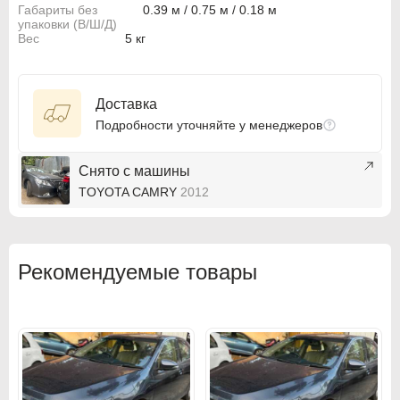
Габариты без
0.39 м / 0.75 м / 0.18 м
упаковки (В/Ш/Д)
BMW
BMW
Вес
5 кг
BMW Motorrad
BMW Motorrad
Buick
Buick
Доставка
Подробности уточняйте у менеджеров
Cadillac
Cadillac
Chevrolet
Chevrolet
Снято с машины
TOYOTA CAMRY
2012
Chrysler
Chrysler
Citroen
Citroen
Рекомендуемые товары
Citroen PSA
Citroen PSA
Dacia
Dacia
Daewoo
Daewoo
Dodge
Dodge