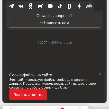
Citroen PSA
Citroen PSA
Остались вопросы?
Dacia
Dacia
Написать нам
Daewoo
Daewoo
Dodge
Dodge
© 2007 — 2026 Автотаун
DS Automobiles
DS Automobiles
Fiat
Fiat
Fiat Professional
Fiat Professional
Ford
Ford
Cookie-файлы на сайте
Этот сайт использует файлы cookie для хранения
данных. Продолжая использовать сайт, вы даете свое
GMC
GMC
согласие на работу с этими файлами
Политика конфиденциальности
Holden
Holden
Принять и закрыть
Разработка
Сделано в
Honda
Honda