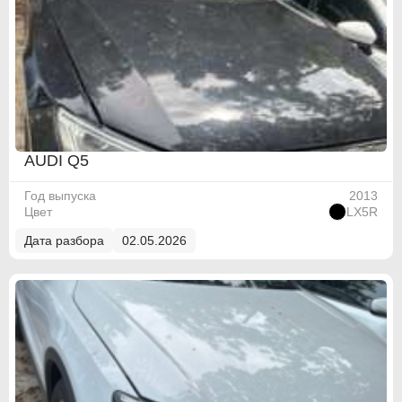
ABARTH
ABARTH
AUDI Q5
Alfa Romeo
Alfa Romeo
Год выпуска
2013
Цвет
LX5R
Audi
Audi
Дата разбора
02.05.2026
BMW
BMW
BMW Motorrad
BMW Motorrad
Buick
Buick
Cadillac
Cadillac