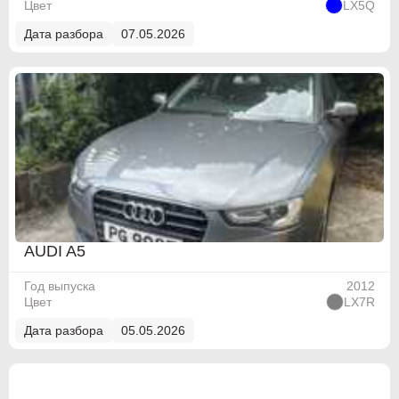
Цвет
LX5Q
Holden
Holden
Дата разбора
07.05.2026
Honda
Honda
Hummer
Hummer
Hyundai
Hyundai
Infiniti
Infiniti
Isuzu
Isuzu
Jaguar
Jaguar
AUDI A5
Jeep
Jeep
Год выпуска
2012
Цвет
LX7R
Kia
Kia
Дата разбора
05.05.2026
Lancia
Lancia
Land Rover
Land Rover