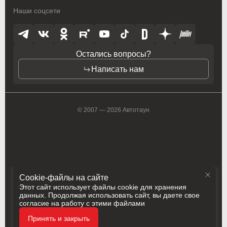
Наши соцсети
Rolls-Royce
Rolls-Royce
Saab
Saab
Остались вопросы?
Saturn
Saturn
Написать нам
Seat
Seat
Skoda
Skoda
© 2007 — 2026 Автотаун
Smart
Smart
SsangYong
SsangYong
Subaru
Subaru
Cookie-файлы на сайте
Suzuki
Suzuki
Этот сайт использует файлы cookie для хранения
данных. Продолжая использовать сайт, вы даете свое
Toyota
Toyota
согласие на работу с этими файлами
Политика конфиденциальности
Vauxhall
Vauxhall
Принять и закрыть
Разработка
Сделано в