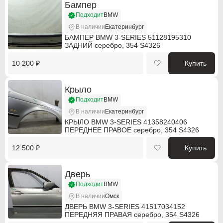
Бампер
Daewoo
Daewoo
Подходит
BMW
В наличии
Екатеринбург
Dodge
Dodge
БАМПЕР BMW 3-SERIES 51128195310
ЗАДНИЙ серебро, 354 S4326
DS Automobiles
DS Automobiles
10 200 ₽
Купить
Fiat
Fiat
Крыло
Fiat Professional
Fiat Professional
Подходит
BMW
Ford
Ford
В наличии
Екатеринбург
КРЫЛО BMW 3-SERIES 41358240406
ПЕРЕДНЕЕ ПРАВОЕ серебро, 354 S4326
GMC
GMC
12 500 ₽
Купить
Holden
Holden
Honda
Honda
Дверь
Подходит
BMW
Hummer
Hummer
В наличии
Омск
ДВЕРЬ BMW 3-SERIES 41517034152
Hyundai
Hyundai
ПЕРЕДНЯЯ ПРАВАЯ серебро, 354 S4326