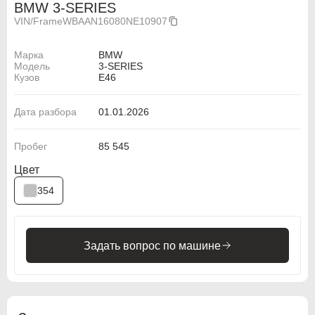
BMW 3-SERIES
VIN/Frame
WBAAN16080NE10907
Марка
BMW
Модель
3-SERIES
Кузов
E46
Дата разбора
01.01.2026
Пробег
85 545
Цвет
354
Задать вопрос по машине
ABARTH
ABARTH