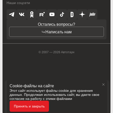
Наши соцсети
Toyota
Toyota
Vauxhall
Vauxhall
Остались вопросы?
Volkswagen
Volkswagen
Написать нам
Volvo
Volvo
ZAZ
ZAZ
© 2007 — 2026 Автотаун
Cookie-файлы на сайте
Этот сайт использует файлы cookie для хранения
данных. Продолжая использовать сайт, вы даете свое
согласие на работу с этими файлами
Политика конфиденциальности
Принять и закрыть
Разработка
Сделано в