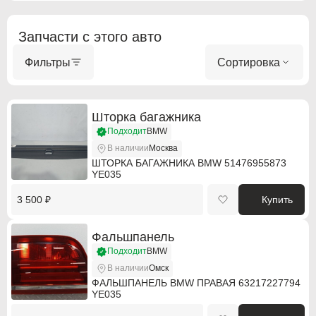
Запчасти с этого авто
ABARTH
ABARTH
Фильтры
Сортировка
Alfa Romeo
Alfa Romeo
Audi
Audi
Шторка багажника
Подходит
BMW
BMW
BMW
В наличии
Москва
ШТОРКА БАГАЖНИКА BMW 51476955873
BMW Motorrad
BMW Motorrad
YE035
Buick
Buick
3 500 ₽
Купить
Cadillac
Cadillac
Фальшпанель
Подходит
BMW
Chevrolet
Chevrolet
В наличии
Омск
Chrysler
Chrysler
ФАЛЬШПАНЕЛЬ BMW ПРАВАЯ 63217227794
YE035
Citroen
Citroen