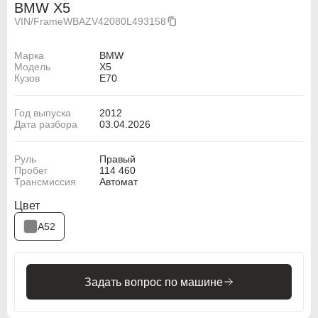
BMW X5
VIN/Frame
WBAZV42080L493158
Марка
BMW
Модель
X5
Кузов
E70
Год выпуска
2012
Дата разбора
03.04.2026
Руль
Правый
Пробег
114 460
Трансмиссия
Автомат
Цвет
A52
Задать вопрос по машине