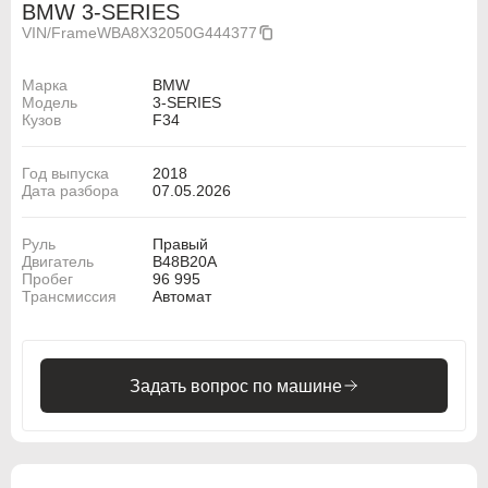
BMW 3-SERIES
VIN/Frame
WBA8X32050G444377
Марка
BMW
Модель
3-SERIES
Кузов
F34
Год выпуска
2018
Дата разбора
07.05.2026
Руль
Правый
Двигатель
B48B20A
Пробег
96 995
Трансмиссия
Автомат
Задать вопрос по машине