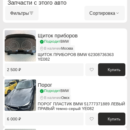
Запчасти с этого авто
Фильтры
Сортировка
ABARTH
ABARTH
Щиток приборов
Alfa Romeo
Alfa Romeo
Подходит
BMW
Audi
Audi
В наличии
Москва
ЩИТОК ПРИБОРОВ BMW 62308736363
YE082
BMW
BMW
2 500 ₽
Купить
BMW Motorrad
BMW Motorrad
Buick
Buick
Порог
Подходит
BMW
Cadillac
Cadillac
В наличии
Омск
ПОРОГ ПЛАСТИК BMW 51777371889 ЛЕВЫЙ
Chevrolet
Chevrolet
ПРАВЫЙ темно-серый YE082
Chrysler
Chrysler
6 000 ₽
Купить
Citroen
Citroen