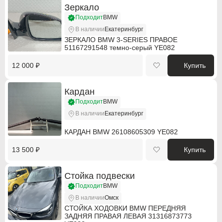
Зеркало
Подходит
BMW
Citroen PSA
Citroen PSA
В наличии
Екатеринбург
Dacia
Dacia
ЗЕРКАЛО BMW 3-SERIES ПРАВОЕ
51167291548 темно-серый YE082
Daewoo
Daewoo
12 000 ₽
Купить
Dodge
Dodge
Кардан
DS Automobiles
DS Automobiles
Подходит
BMW
В наличии
Екатеринбург
Fiat
Fiat
КАРДАН BMW 26108605309 YE082
Fiat Professional
Fiat Professional
13 500 ₽
Купить
Ford
Ford
Стойка подвески
GMC
GMC
Подходит
BMW
Holden
Holden
В наличии
Омск
СТОЙКА ХОДОВКИ BMW ПЕРЕДНЯЯ
Honda
Honda
ЗАДНЯЯ ПРАВАЯ ЛЕВАЯ 31316873773