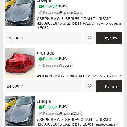
Дверь
Mercedes-Benz
Mercedes-Benz
Подходит
BMW
В наличии
В пути в Омск
Mini
Mini
ДВЕРЬ BMW 3-SERIES GRAN TURISMO
41009631846 ЗАДНЯЯ ПРАВАЯ темно-серый
Mitsubishi
Mitsubishi
YE082
19 500 ₽
Купить
Nissan
Nissan
Oldsmobile
Oldsmobile
Фонарь
Подходит
BMW
Opel
Opel
В наличии
Москва
Opel (PSA)
Opel (PSA)
ФОНАРЬ BMW ПРАВЫЙ 63217417470 YE082
Peugeot
Peugeot
24 000 ₽
Купить
Peugeot PSA
Peugeot PSA
Дверь
Pontiac
Pontiac
Подходит
BMW
В наличии
В пути в Омск
Porsche
Porsche
ДВЕРЬ BMW 3-SERIES GRAN TURISMO
41009631845 ЗАДНЯЯ ЛЕВАЯ темно-серый