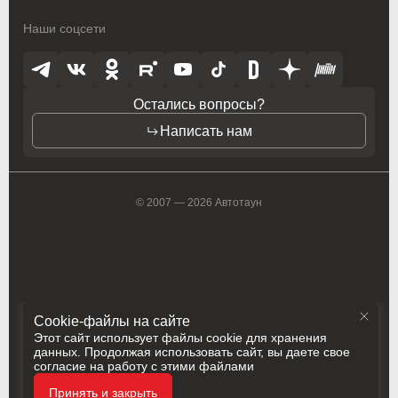
Наши соцсети
Toyota
Toyota
Vauxhall
Vauxhall
Volkswagen
Volkswagen
Остались вопросы?
Написать нам
Volvo
Volvo
ZAZ
ZAZ
© 2007 — 2026 Автотаун
Cookie-файлы на сайте
Этот сайт использует файлы cookie для хранения
данных. Продолжая использовать сайт, вы даете свое
согласие на работу с этими файлами
Политика конфиденциальности
Принять и закрыть
Разработка
Сделано в