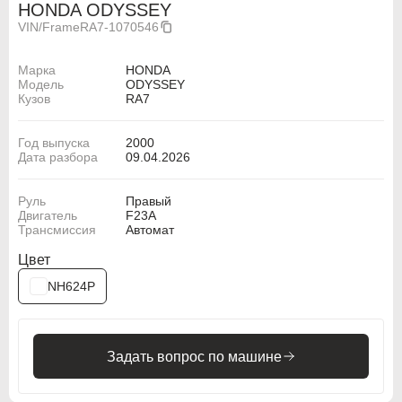
HONDA ODYSSEY
VIN/Frame
RA7-1070546
Марка
HONDA
Модель
ODYSSEY
Кузов
RA7
Год выпуска
2000
Дата разбора
09.04.2026
Руль
Правый
Двигатель
F23A
Трансмиссия
Автомат
Цвет
NH624P
Задать вопрос по машине