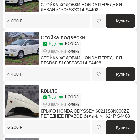
СТОЙКА ХОДОВКИ HONDA ПЕРЕДНЯЯ
Hummer
Hummer
ЛЕВАЯ 51606S3S014 S4408
Hyundai
Hyundai
4 000 ₽
Купить
Infiniti
Infiniti
Стойка подвески
Isuzu
Isuzu
Подходит
HONDA
В наличии
Тюмень
Jaguar
Jaguar
СТОЙКА ХОДОВКИ HONDA ПЕРЕДНЯЯ
ПРАВАЯ 51605S3S014 S4408
Jeep
Jeep
4 400 ₽
Купить
Kia
Kia
Крыло
Lancia
Lancia
Подходит
HONDA
В наличии
Тюмень
Land Rover
Land Rover
КРЫЛО HONDA ODYSSEY 60211S3N000ZZ
ПЕРЕДНЕЕ ПРАВОЕ белый, NH624P S4408
Lexus
Lexus
6 200 ₽
Купить
Mazda
Mazda