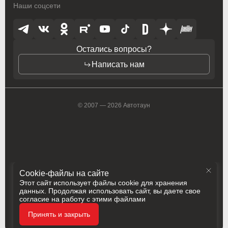
Наши соцсети
Toyota
Toyota
Vauxhall
Vauxhall
Остались вопросы?
Volkswagen
Volkswagen
Написать нам
Volvo
Volvo
ZAZ
ZAZ
© 2007 — 2026 Автотаун
Cookie-файлы на сайте
Этот сайт использует файлы cookie для хранения
данных. Продолжая использовать сайт, вы даете свое
согласие на работу с этими файлами
Политика конфиденциальности
Принять и закрыть
Разработка
Сделано в