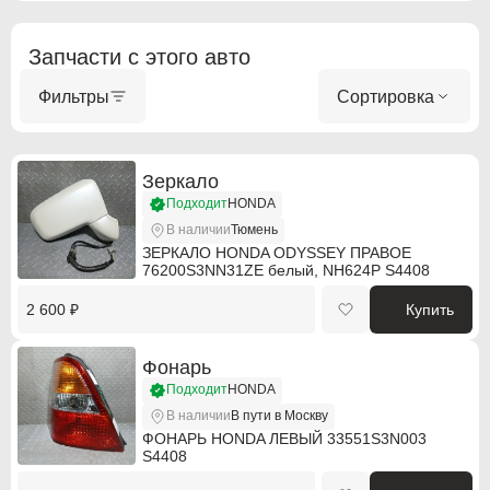
Запчасти с этого авто
ABARTH
ABARTH
Фильтры
Сортировка
Alfa Romeo
Alfa Romeo
Audi
Audi
Зеркало
Подходит
HONDA
BMW
BMW
В наличии
Тюмень
ЗЕРКАЛО HONDA ODYSSEY ПРАВОЕ
BMW Motorrad
BMW Motorrad
76200S3NN31ZE белый, NH624P S4408
Buick
Buick
2 600 ₽
Купить
Cadillac
Cadillac
Фонарь
Подходит
HONDA
Chevrolet
Chevrolet
В наличии
В пути в Москву
Chrysler
Chrysler
ФОНАРЬ HONDA ЛЕВЫЙ 33551S3N003
S4408
Citroen
Citroen