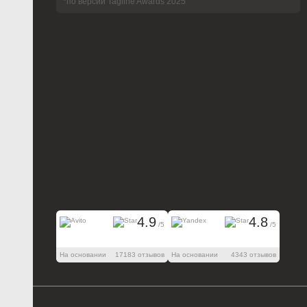
*по версии Tagline Awards 2025
4.9
4.8
/5
/5
На основании
17183 отзывов
На основании
4343 отзывов