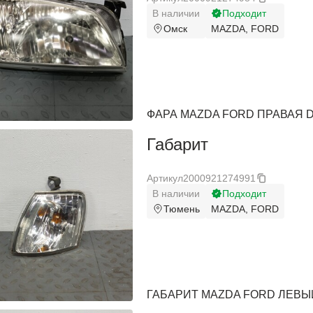
Pontiac
Pontiac
В наличии
Подходит
Омск
MAZDA, FORD
Porsche
Porsche
Ram
Ram
Ravon
Ravon
ФАРА MAZDA FORD ПРАВАЯ D
Renault
Renault
Габарит
Rolls-Royce
Rolls-Royce
Saab
Saab
Артикул
2000921274991
В наличии
Подходит
Saturn
Saturn
Тюмень
MAZDA, FORD
Seat
Seat
Skoda
Skoda
Smart
Smart
ГАБАРИТ MAZDA FORD ЛЕВЫЙ