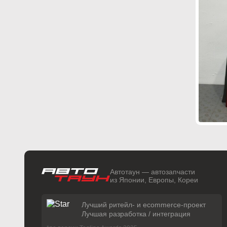
Автотаун — автозапчасти
из Японии, Европы, Кореи
Лучший ритейл- и ecommerce-проект
Лучшая разработка / интеграция