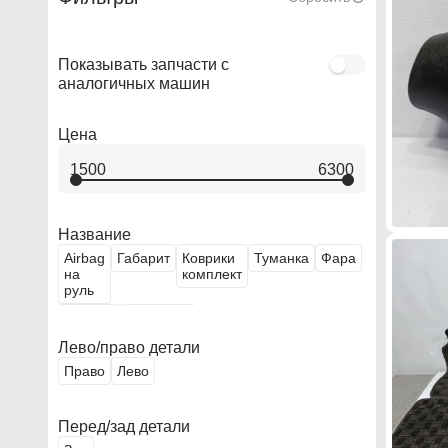
Показывать запчасти с
аналогичных машин
Цена
1500
6300
Название
Airbag
Габарит
Коврики
Туманка
Фара
на
комплект
руль
Фонарь
Щиток
приборов
Лево/право детали
Право
Лево
Перед/зад детали