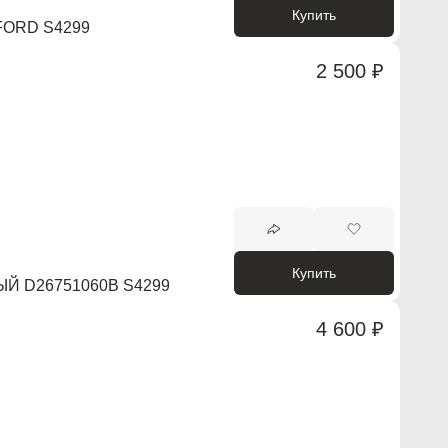
Купить
FORD S4299
2 500 ₽
Купить
Й D26751060B S4299
4 600 ₽