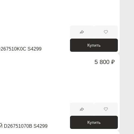
Купить
267510K0C S4299
5 800 ₽
Купить
 D26751070B S4299