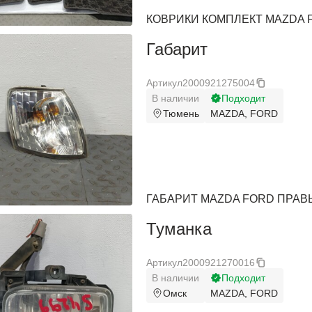
КОВРИКИ КОМПЛЕКТ MAZDA 
Holden
Holden
Габарит
Honda
Honda
Hummer
Hummer
Артикул
2000921275004
В наличии
Подходит
Hyundai
Hyundai
Тюмень
MAZDA, FORD
Infiniti
Infiniti
Isuzu
Isuzu
Jaguar
Jaguar
ГАБАРИТ MAZDA FORD ПРАВЫ
Jeep
Jeep
Туманка
Kia
Kia
Артикул
2000921270016
Lancia
Lancia
В наличии
Подходит
Омск
MAZDA, FORD
Land Rover
Land Rover