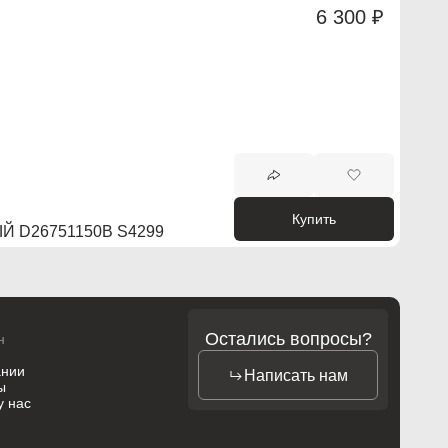
6 300 ₽
Купить
 D26751150B S4299
Остались вопросы?
н
ании
Написать нам
ы
у нас