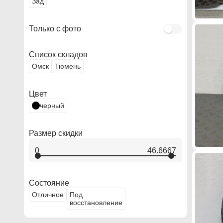
Зад
Только с фото
Список складов
Омск
Тюмень
Цвет
черный
Размер скидки
0
46.6667
Состояние
Отличное
Под
воccтановление