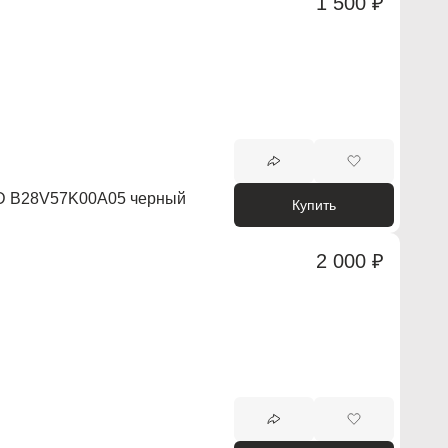
1 500 ₽
 B28V57K00A05 черный
Купить
2 000 ₽