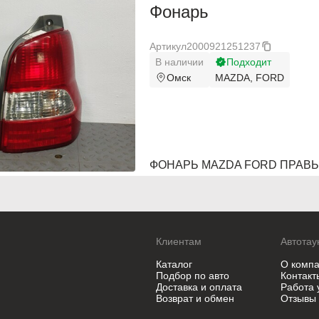
SsangYong
SsangYong
Фонарь
Subaru
Subaru
Артикул
2000921251237
Suzuki
Suzuki
В наличии
Подходит
Омск
MAZDA, FORD
Toyota
Toyota
Vauxhall
Vauxhall
Volkswagen
Volkswagen
ФОНАРЬ MAZDA FORD ПРАВЫЙ
Volvo
Volvo
ZAZ
ZAZ
Клиентам
Автотау
Каталог
О комп
Подбор по авто
Контакт
Доставка и оплата
Работа 
Возврат и обмен
Отзывы