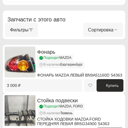
Запчасти с этого авто
ABARTH
ABARTH
Фильтры
Сортировка
Alfa Romeo
Alfa Romeo
Audi
Audi
Фонарь
Подходит
MAZDA
BMW
BMW
В наличии
Екатеринбург
BMW Motorrad
BMW Motorrad
ФОНАРЬ MAZDA ЛЕВЫЙ BN9A51160D S4363
Buick
Buick
3 000 ₽
Купить
Cadillac
Cadillac
Стойка подвески
Chevrolet
Chevrolet
Подходит
MAZDA, FORD
В наличии
Тюмень
Chrysler
Chrysler
СТОЙКА ХОДОВКИ MAZDA FORD
ПЕРЕДНЯЯ ЛЕВАЯ BR5G34900 S4363
Citroen
Citroen