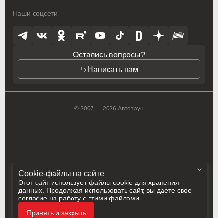
Наши соцсети
Toyota
Toyota
Vauxhall
Vauxhall
Остались вопросы?
Volkswagen
Volkswagen
Написать нам
Volvo
Volvo
ZAZ
ZAZ
© 2007 — 2026 Автотаун
Cookie-файлы на сайте
Этот сайт использует файлы cookie для хранения
данных. Продолжая использовать сайт, вы даете свое
согласие на работу с этими файлами
Политика конфиденциальности
Принять и закрыть
Разработка
Сделано в