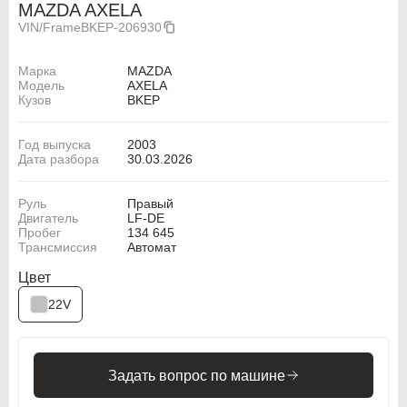
MAZDA AXELA
VIN/Frame
BKEP-206930
Марка
MAZDA
Модель
AXELA
Кузов
BKEP
Год выпуска
2003
Дата разбора
30.03.2026
Руль
Правый
Двигатель
LF-DE
Пробег
134 645
Трансмиссия
Автомат
Цвет
22V
Задать вопрос по машине