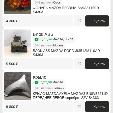
В наличии
Омск
Hummer
Hummer
ФОНАРЬ MAZDA ПРАВЫЙ BN9A51150D
S4363
Hyundai
Hyundai
4 300 ₽
Купить
Infiniti
Infiniti
Блок ABS
Isuzu
Isuzu
Подходит
MAZDA, FORD
В наличии
Москва
Jaguar
Jaguar
БЛОК ABS MAZDA FORD 3M512M110AD
S4363
Jeep
Jeep
5 500 ₽
Купить
Kia
Kia
Lancia
Lancia
Крыло
Подходит
MAZDA
Land Rover
Land Rover
В наличии
Тюмень
КРЫЛО MAZDA AXELA MAZDA3 BN8V52211D
Lexus
Lexus
ПЕРЕДНЕЕ ЛЕВОЕ серебро, 22V S4363
Mazda
Mazda
9 800 ₽
Купить