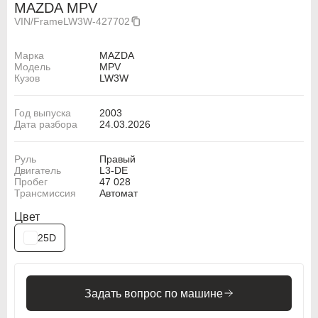
MAZDA MPV
VIN/Frame
LW3W-427702
Марка
MAZDA
Модель
MPV
Кузов
LW3W
Год выпуска
2003
Дата разбора
24.03.2026
Руль
Правый
Двигатель
L3-DE
Пробег
47 028
Трансмиссия
Автомат
Цвет
25D
Задать вопрос по машине