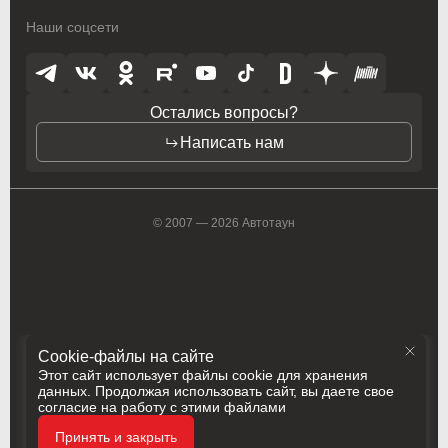
Наши соцсети
Toyota
Toyota
Vauxhall
Vauxhall
Остались вопросы?
Volkswagen
Volkswagen
Написать нам
Volvo
Volvo
ZAZ
ZAZ
© 2007 — 2026 Автотаун
Cookie-файлы на сайте
Этот сайт использует файлы cookie для хранения
данных. Продолжая использовать сайт, вы даете свое
согласие на работу с этими файлами
Политика конфиденциальности
Принять и закрыть
Разработка
Сделано в