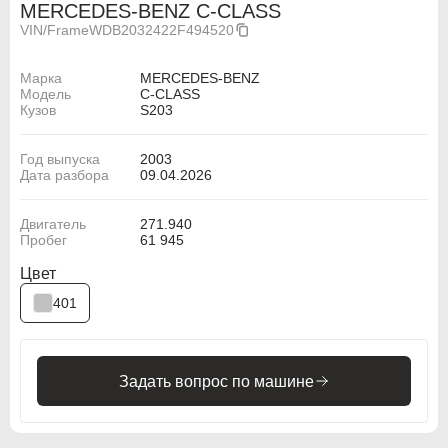
MERCEDES-BENZ C-CLASS
VIN/Frame
WDB2032422F494520
Марка
MERCEDES-BENZ
Модель
C-CLASS
Кузов
S203
Год выпуска
2003
Дата разбора
09.04.2026
Двигатель
271.940
Пробег
61 945
Цвет
401
Задать вопрос по машине