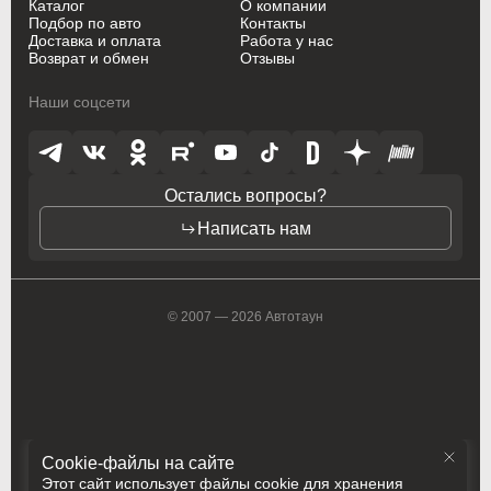
Каталог
О компании
Suzuki
Suzuki
Подбор по авто
Контакты
Доставка и оплата
Работа у нас
Toyota
Toyota
Возврат и обмен
Отзывы
Vauxhall
Vauxhall
Наши соцсети
Volkswagen
Volkswagen
Volvo
Volvo
Остались вопросы?
ZAZ
ZAZ
Написать нам
© 2007 — 2026 Автотаун
Cookie-файлы на сайте
Этот сайт использует файлы cookie для хранения