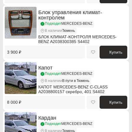
Citroen
Citroen
Блок управления климат-
Citroen PSA
Citroen PSA
контролем
Подходит
MERCEDES-BENZ
Dacia
Dacia
В наличии
Тюмень
БЛОК КЛИМАТ-КОНТРОЛЯ MERCEDES-
Daewoo
Daewoo
BENZ A2038300385 S4402
Dodge
Dodge
3 900 ₽
Купить
DS Automobiles
DS Automobiles
Капот
Fiat
Fiat
Подходит
MERCEDES-BENZ
В наличии
В пути в Тюмень
Fiat Professional
Fiat Professional
КАПОТ MERCEDES-BENZ C-CLASS
A2038800157 серебро, 401 S4402
Ford
Ford
8 000 ₽
Купить
GMC
GMC
Кардан
Holden
Holden
Подходит
MERCEDES-BENZ
В наличии
Тюмень
Honda
Honda