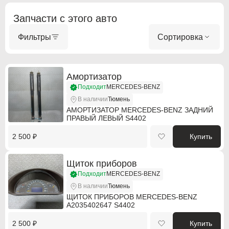
Запчасти с этого авто
Фильтры
Сортировка
ABARTH
ABARTH
Alfa Romeo
Alfa Romeo
Амортизатор
Подходит
MERCEDES-BENZ
Audi
Audi
В наличии
Тюмень
АМОРТИЗАТОР MERCEDES-BENZ ЗАДНИЙ
BMW
BMW
ПРАВЫЙ ЛЕВЫЙ S4402
BMW Motorrad
BMW Motorrad
2 500 ₽
Купить
Buick
Buick
Щиток приборов
Cadillac
Cadillac
Подходит
MERCEDES-BENZ
В наличии
Тюмень
Chevrolet
Chevrolet
ЩИТОК ПРИБОРОВ MERCEDES-BENZ
A2035402647 S4402
Chrysler
Chrysler
2 500 ₽
Купить