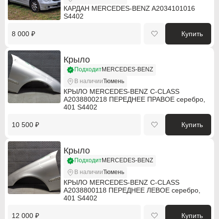
КАРДАН MERCEDES-BENZ A2034101016
S4402
Hummer
Hummer
8 000 ₽
Купить
Hyundai
Hyundai
Infiniti
Infiniti
Крыло
Подходит
MERCEDES-BENZ
Isuzu
Isuzu
В наличии
Тюмень
КРЫЛО MERCEDES-BENZ C-CLASS
Jaguar
Jaguar
A2038800218 ПЕРЕДНЕЕ ПРАВОЕ серебро,
401 S4402
Jeep
Jeep
10 500 ₽
Купить
Kia
Kia
Крыло
Lancia
Lancia
Подходит
MERCEDES-BENZ
В наличии
Тюмень
Land Rover
Land Rover
КРЫЛО MERCEDES-BENZ C-CLASS
A2038800118 ПЕРЕДНЕЕ ЛЕВОЕ серебро,
Lexus
Lexus
401 S4402
Mazda
Mazda
12 000 ₽
Купить