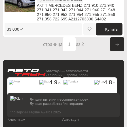
Ram
Ram
АКПП MERCEDES-BENZ 271.910 271.940
271.941 271.942 271.944 271.946 271.948
271.950 271.952 271.954 271.955 271.956
Ravon
Ravon
271.958 722.695 A2112703300 S4402
Renault
Renault
33 000 ₽
Купить
Rolls-Royce
Rolls-Royce
страница
1
из 2
Saab
Saab
Saturn
Saturn
Автотаун — автозапчасти
Seat
Seat
из Японии, Европы, Кореи
4.9
4.8
Skoda
Skoda
/5
/5
Smart
Smart
На основании
17183 отзывов
На основании
4343 отзывов
Лучший ритейл- и ecommerce-проект
Лучшая разработка / интеграция
SsangYong
SsangYong
*по версии Tagline Awards 2025
Subaru
Subaru
Клиентам
Автотаун