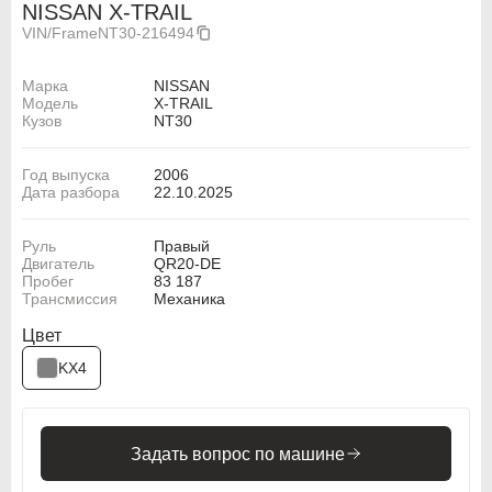
NISSAN X-TRAIL
VIN/Frame
NT30-216494
Марка
NISSAN
Модель
X-TRAIL
Кузов
NT30
Год выпуска
2006
Дата разбора
22.10.2025
Руль
Правый
Двигатель
QR20-DE
Пробег
83 187
Трансмиссия
Механика
Цвет
ABARTH
ABARTH
KX4
Alfa Romeo
Alfa Romeo
Audi
Audi
Задать вопрос по машине
BMW
BMW