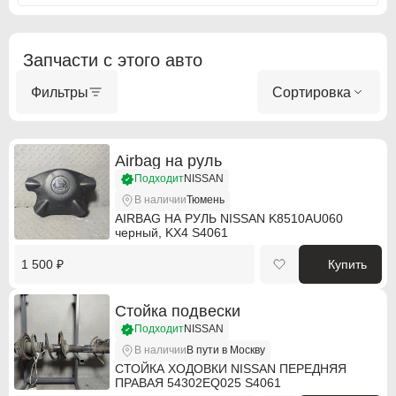
BMW Motorrad
BMW Motorrad
Запчасти с этого авто
Buick
Buick
Фильтры
Сортировка
Cadillac
Cadillac
Chevrolet
Chevrolet
Airbag на руль
Chrysler
Chrysler
Подходит
NISSAN
В наличии
Тюмень
Citroen
Citroen
AIRBAG НА РУЛЬ NISSAN K8510AU060
черный, KX4 S4061
Citroen PSA
Citroen PSA
1 500 ₽
Купить
Dacia
Dacia
Стойка подвески
Daewoo
Daewoo
Подходит
NISSAN
Dodge
Dodge
В наличии
В пути в Москву
СТОЙКА ХОДОВКИ NISSAN ПЕРЕДНЯЯ
DS Automobiles
DS Automobiles
ПРАВАЯ 54302EQ025 S4061